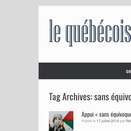
Skip
to
content
co
sans équiv
Tag Archives:
Appui « sans équivoque
Publié le
17 juillet 2014
par
Ré