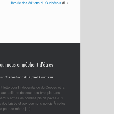
librairie des éditions du Québécois
(51)
 qui nous empêchent d’êtres
par
Charles-Vannak Dupin-Létourneau
nt lutté pour l’indépendance du Québec et la
 aux poils en-dessous des bras pis sans
 barbus armés de bombes pis de pavés Aux
ux dos brisés et aux poumons noircis À celles
ore pour ce même […]