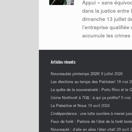
Appui « sans équivoq
dans la justice entre
dimanche 13 juillet 
l’entreprise qualifié
accumule les crimes 
Articles récents
Nouveautés printemps 2026!
8 juillet 2026
Les élections au temps des Patriotes!
18 mai 2
La quête de la souveraineté : Porto Rico et le
Usine Northvolt à 7G$ : à qui ça profite?
5 mai
La Palestine et Nous
19 avril 2024
L’indépendance : une lutte ouvrière à mener jus
Feux de forêt : Parlons de l’état de la forêt boré
Nouveauté : d’aile en ailes l’élan vital!
29 avril 