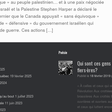
ue » au peuple palestinien… et à une paix négociée
 Israël et la Palestine Stephen Harper a déclaré le
dernier que le Canada appuyait « sans équivoque »
e de « défensive » du gouvernement israélien qui
de guerre. Ces actions […]
Poésie
Qui sont ces gens
fiers·ères?
025
 Québec
19 février 2025
Publié le
18 février 2019
 2024
« À celles et ceux qui o
Révolution Aux crottées
qu’au bout
1 juillet 2023
brassières Aux crottés
ouvrières et ouvriers a
ale
11 juin 2023
et ceux qui luttent enc
2023