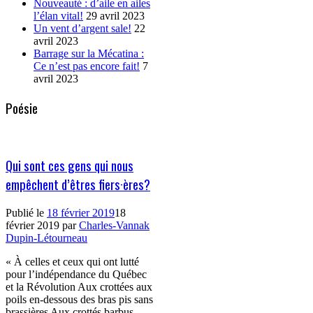
Nouveauté : d’aile en ailes
l’élan vital!
29 avril 2023
Un vent d’argent sale!
22
avril 2023
Barrage sur la Mécatina :
Ce n’est pas encore fait!
7
avril 2023
Poésie
Qui sont ces gens qui nous
empêchent d’êtres fiers·ères?
Publié le
18 février 2019
18
février 2019
par
Charles-Vannak
Dupin-Létourneau
« À celles et ceux qui ont lutté
pour l’indépendance du Québec
et la Révolution Aux crottées aux
poils en-dessous des bras pis sans
brassières Aux crottés barbus