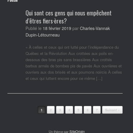
Qui sont ces gens qui nous empêchent
d’êtres fiers·ères?
Charles-Vannak
Publié le
18 février 2019
par
Dupin-Létourneau
« À celles et ceux qui ont lutté pour l’indépendance du
Québec et la Révolution Aux crottées aux poils en-
dessous des bras pis sans brassières Aux crottés
barbus armés de bombes pis de pavés Aux ouvrières et
ouvriers aux dos brisés et aux poumons noircis À celles
et ceux qui luttent encore pour ce même […]
Post navigation
1
2
3
4
5
6
7
Suivant »
Un thème par
SiteOrigin