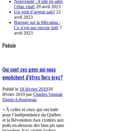
Nouveauté : d’aile en ailes
l’élan vital!
29 avril 2023
Un vent d’argent sale!
22
avril 2023
Barrage sur la Mécatina :
Ce n’est pas encore fait!
7
avril 2023
Poésie
Qui sont ces gens qui nous
empêchent d’êtres fiers·ères?
Publié le
18 février 2019
18
février 2019
par
Charles-Vannak
Dupin-Létourneau
« À celles et ceux qui ont lutté
pour l’indépendance du Québec
et la Révolution Aux crottées aux
poils en-dessous des bras pis sans
brassières Aux crottés barbus