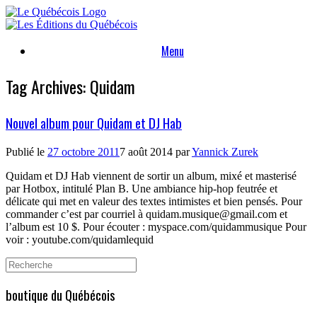
Skip
to
content
Menu
Tag Archives:
Quidam
Nouvel album pour Quidam et DJ Hab
Publié le
27 octobre 2011
7 août 2014
par
Yannick Zurek
Quidam et DJ Hab viennent de sortir un album, mixé et masterisé
par Hotbox, intitulé Plan B. Une ambiance hip-hop feutrée et
délicate qui met en valeur des textes intimistes et bien pensés. Pour
commander c’est par courriel à quidam.musique@gmail.com et
l’album est 10 $. Pour écouter : myspace.com/quidammusique Pour
voir : youtube.com/quidamlequid
Search
for:
boutique du Québécois