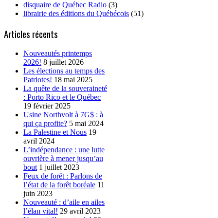
disquaire de Québec Radio
(3)
librairie des éditions du Québécois
(51)
Articles récents
Nouveautés printemps
2026!
8 juillet 2026
Les élections au temps des
Patriotes!
18 mai 2025
La quête de la souveraineté
: Porto Rico et le Québec
19 février 2025
Usine Northvolt à 7G$ : à
qui ça profite?
5 mai 2024
La Palestine et Nous
19
avril 2024
L’indépendance : une lutte
ouvrière à mener jusqu’au
bout
1 juillet 2023
Feux de forêt : Parlons de
l’état de la forêt boréale
11
juin 2023
Nouveauté : d’aile en ailes
l’élan vital!
29 avril 2023