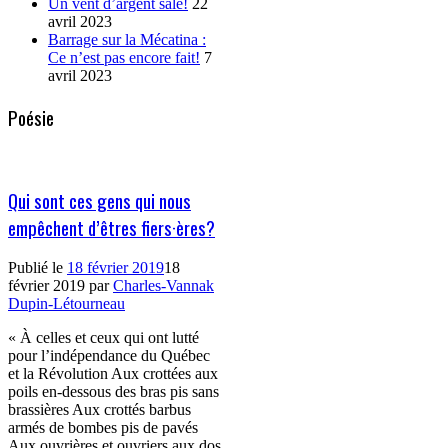
Un vent d’argent sale!
22
avril 2023
Barrage sur la Mécatina :
Ce n’est pas encore fait!
7
avril 2023
Poésie
Qui sont ces gens qui nous
empêchent d’êtres fiers·ères?
Publié le
18 février 2019
18
février 2019
par
Charles-Vannak
Dupin-Létourneau
« À celles et ceux qui ont lutté
pour l’indépendance du Québec
et la Révolution Aux crottées aux
poils en-dessous des bras pis sans
brassières Aux crottés barbus
armés de bombes pis de pavés
Aux ouvrières et ouvriers aux dos