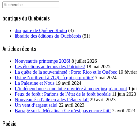
Search
for:
boutique du Québécois
disquaire de Québec Radio
(3)
librairie des éditions du Québécois
(51)
Articles récents
Nouveautés printemps 2026!
8 juillet 2026
Les élections au temps des Patriotes!
18 mai 2025
La quête de la souveraineté : Porto Rico et le Québec
19 févrie
Usine Northvolt à 7G$ : à qui ça profite?
5 mai 2024
La Palestine et Nous
19 avril 2024
L’indépendance : une lutte ouvrière à mener jusqu’au bout
1 ju
Feux de forêt : Parlons de l’état de la forêt boréale
11 juin 2023
Nouveauté : d’aile en ailes l’élan vital!
29 avril 2023
Un vent d’argent sale!
22 avril 2023
Barrage sur la Mécatina : Ce n’est pas encore fait!
7 avril 2023
Poésie