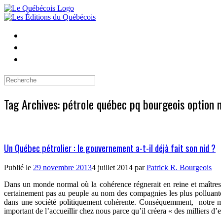
Skip
to
content
Search
for:
Tag Archives:
pétrole québec pq bourgeois option 
Un Québec pétrolier : le gouvernement a-t-il déjà fait son nid ?
Publié le
29 novembre 2013
4 juillet 2014
par
Patrick R. Bourgeois
Dans un monde normal où la cohérence régnerait en reine et maîtresse 
certainement pas au peuple au nom des compagnies les plus polluant
dans une société politiquement cohérente. Conséquemment,
notre m
important de l’accueillir chez nous parce qu’il créera « des milliers d’