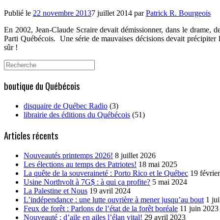
Publié le
22 novembre 2013
7 juillet 2014
par
Patrick R. Bourgeois
En 2002, Jean-Claude Scraire devait démissionner, dans le drame, des 
Parti Québécois.
Une série de mauvaises décisions devait précipiter 
sûr !
Search
for:
boutique du Québécois
disquaire de Québec Radio
(3)
librairie des éditions du Québécois
(51)
Articles récents
Nouveautés printemps 2026!
8 juillet 2026
Les élections au temps des Patriotes!
18 mai 2025
La quête de la souveraineté : Porto Rico et le Québec
19 févrie
Usine Northvolt à 7G$ : à qui ça profite?
5 mai 2024
La Palestine et Nous
19 avril 2024
L’indépendance : une lutte ouvrière à mener jusqu’au bout
1 ju
Feux de forêt : Parlons de l’état de la forêt boréale
11 juin 2023
Nouveauté : d’aile en ailes l’élan vital!
29 avril 2023