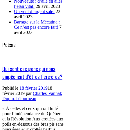
Nouveauté : d’aile en ailes
l’élan vital!
29 avril 2023
Un vent d’argent sale!
22
avril 2023
Barrage sur la Mécatina :
Ce n’est pas encore fait!
7
avril 2023
Poésie
Qui sont ces gens qui nous
empêchent d’êtres fiers·ères?
Publié le
18 février 2019
18
février 2019
par
Charles-Vannak
Dupin-Létourneau
« À celles et ceux qui ont lutté
pour l’indépendance du Québec
et la Révolution Aux crottées aux
poils en-dessous des bras pis sans
brassières Aux crottés barbus