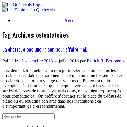
Skip
to
content
Menu
Tag Archives:
ostentatoires
La charte, c’pas une raison pour s’faire mal!
Publié le
13 septembre 2013
14 juillet 2014
par
Patrick R. Bourgeois
Décidément, le Québec a un don pour péter les plombs dans les
dossiers secondaires, et rarement en ce qui concerne l’essentiel.
Le
dossier de la charte du village des valeurs du PQ en est un bon
exemple.
Tout fout le camp, les requins voraces ont les yeux fixés
sur les richesses de notre pays, mais nous, on est bien trop occupés
pour combattre ça.
On préfère s’obstiner sur la place du ti-jésus de
plâtre ou du bouddha ben gras dans nos institutions ; ça
c’t’important, ça c’est fondamental.
Search
for: