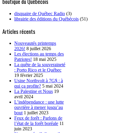
boutique du Québécois
disquaire de Québec Radio
(3)
librairie des éditions du Québécois
(51)
Articles récents
Nouveautés printemps
2026!
8 juillet 2026
Les élections au temps des
Patriotes!
18 mai 2025
La quête de la souveraineté
: Porto Rico et le Québec
19 février 2025
Usine Northvolt à 7G$ : à
qui ça profite?
5 mai 2024
La Palestine et Nous
19
avril 2024
L’indépendance : une lutte
ouvrière à mener jusqu’au
bout
1 juillet 2023
Feux de forêt : Parlons de
l’état de la forêt boréale
11
juin 2023