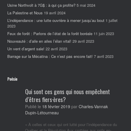
Usine Northvolt à 7G$ : à qui ça profite?
5 mai 2024
La Palestine et Nous
19 avril 2024
L’indépendance : une lutte ouvrière à mener jusqu’au bout
1 juillet
2023
Feux de forêt : Parlons de l’état de la forêt boréale
11 juin 2023
Nouveauté : d’aile en ailes l’élan vital!
29 avril 2023
Un vent d’argent sale!
22 avril 2023
Barrage sur la Mécatina : Ce n’est pas encore fait!
7 avril 2023
Poésie
Qui sont ces gens qui nous empêchent
d’êtres fiers·ères?
Publié le
18 février 2019
par
Charles-Vannak
Dupin-Létourneau
« À celles et ceux qui ont lutté pour l’indépendance du
Québec et la Révolution Aux crottées aux poils en-