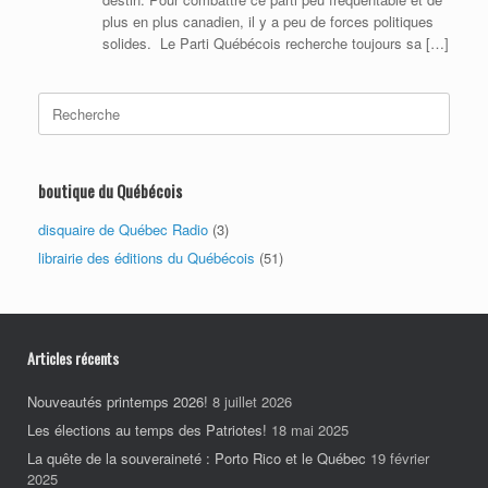
plus en plus canadien, il y a peu de forces politiques
solides. Le Parti Québécois recherche toujours sa […]
Search
for:
boutique du Québécois
disquaire de Québec Radio
(3)
librairie des éditions du Québécois
(51)
Articles récents
Nouveautés printemps 2026!
8 juillet 2026
Les élections au temps des Patriotes!
18 mai 2025
La quête de la souveraineté : Porto Rico et le Québec
19 février
2025