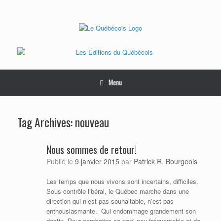
Skip
to
content
Menu
Tag Archives:
nouveau
Nous sommes de retour!
Publié le
9 janvier 2015
par
Patrick R. Bourgeois
Les temps que nous vivons sont incertains, difficiles.
Sous contrôle libéral, le Québec marche dans une
direction qui n’est pas souhaitable, n’est pas
enthousiasmante. Qui endommage grandement son
destin. Pour combattre ce parti peu fréquentable et de