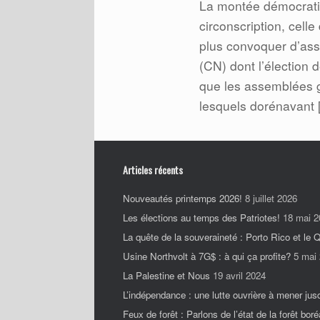
La montée démocratiq
circonscription, cell
plus convoquer d’ass
(CN) dont l’élection d
que les assemblées g
lesquels dorénavant 
Articles récents
Nouveautés printemps 2026!
8 juillet 2026
Les élections au temps des Patriotes!
18 mai 2
La quête de la souveraineté : Porto Rico et le
Usine Northvolt à 7G$ : à qui ça profite?
5 mai
La Palestine et Nous
19 avril 2024
L’indépendance : une lutte ouvrière à mener jus
Feux de forêt : Parlons de l’état de la forêt boré