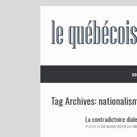
Skip
to
content
co
nationalism
Tag Archives:
La contradictoire dial
Publié le
24 février 2019
par
M