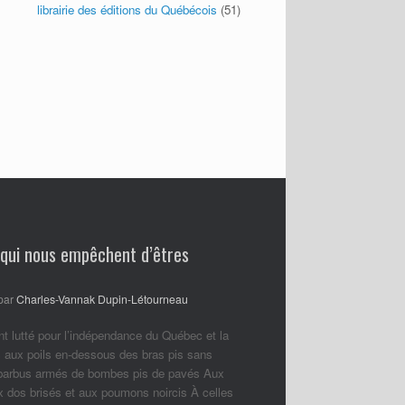
librairie des éditions du Québécois
(51)
 qui nous empêchent d’êtres
par
Charles-Vannak Dupin-Létourneau
nt lutté pour l’indépendance du Québec et la
 aux poils en-dessous des bras pis sans
 barbus armés de bombes pis de pavés Aux
ux dos brisés et aux poumons noircis À celles