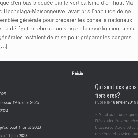
ue d’en bas bloquée par le verticalisme d’en haut Ma
e d’Hochelaga-Maisonneuve, avait pris l’habitude de ne
emblée générale pour préparer les conseils nationaux
e la délégation choisie au sein de la coordination, alors
énérales restaient de mise pour préparer les congrès
[…]
Poésie
Qui sont ces gens
fiers·ères?
025
 Québec
19 février 2025
Publié le
18 février 2019
 2024
« À celles et ceux qui o
Révolution Aux crottées
qu’au bout
1 juillet 2023
brassières Aux crottés
ouvrières et ouvriers a
ale
11 juin 2023