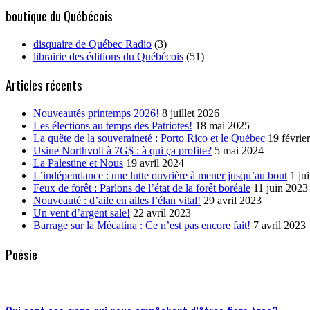
boutique du Québécois
disquaire de Québec Radio
(3)
librairie des éditions du Québécois
(51)
Articles récents
Nouveautés printemps 2026!
8 juillet 2026
Les élections au temps des Patriotes!
18 mai 2025
La quête de la souveraineté : Porto Rico et le Québec
19 févrie
Usine Northvolt à 7G$ : à qui ça profite?
5 mai 2024
La Palestine et Nous
19 avril 2024
L’indépendance : une lutte ouvrière à mener jusqu’au bout
1 ju
Feux de forêt : Parlons de l’état de la forêt boréale
11 juin 2023
Nouveauté : d’aile en ailes l’élan vital!
29 avril 2023
Un vent d’argent sale!
22 avril 2023
Barrage sur la Mécatina : Ce n’est pas encore fait!
7 avril 2023
Poésie