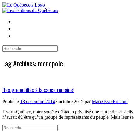
Skip
to
content
Search
for:
Tag Archives:
monopole
Des grenouilles à la sauce romaine!
Publié le
13 décembre 2014
3 octobre 2015
par
Marie Eve Richard
Hydro-Québec, notre société d’État, a privatisé une partie de ses activ
n’aurait dû être qu’un groupe de représentants du peuple. Mais leur se
Search
for: