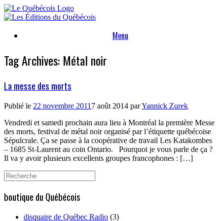
Skip
to
content
Menu
Tag Archives:
Métal noir
La messe des morts
Publié le
22 novembre 2011
7 août 2014
par
Yannick Zurek
Vendredi et samedi prochain aura lieu à Montréal la première Messe
des morts, festival de métal noir organisé par l’étiquette québécoise
Sépulcrale. Ça se passe à la coopérative de travail Les Katakombes
– 1685 St-Laurent au coin Ontario. Pourquoi je vous parle de ça ?
Il va y avoir plusieurs excellents groupes francophones : […]
Search
for:
boutique du Québécois
disquaire de Québec Radio
(3)