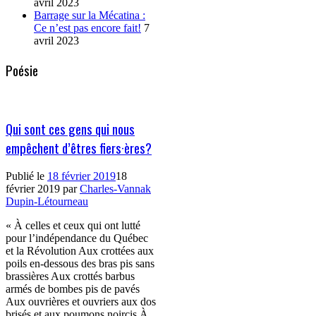
avril 2023
Barrage sur la Mécatina :
Ce n’est pas encore fait!
7
avril 2023
Poésie
Qui sont ces gens qui nous
empêchent d’êtres fiers·ères?
Publié le
18 février 2019
18
février 2019
par
Charles-Vannak
Dupin-Létourneau
« À celles et ceux qui ont lutté
pour l’indépendance du Québec
et la Révolution Aux crottées aux
poils en-dessous des bras pis sans
brassières Aux crottés barbus
armés de bombes pis de pavés
Aux ouvrières et ouvriers aux dos
brisés et aux poumons noircis À