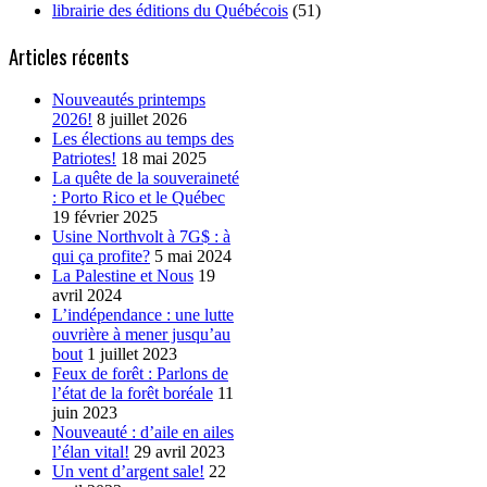
librairie des éditions du Québécois
(51)
Articles récents
Nouveautés printemps
2026!
8 juillet 2026
Les élections au temps des
Patriotes!
18 mai 2025
La quête de la souveraineté
: Porto Rico et le Québec
19 février 2025
Usine Northvolt à 7G$ : à
qui ça profite?
5 mai 2024
La Palestine et Nous
19
avril 2024
L’indépendance : une lutte
ouvrière à mener jusqu’au
bout
1 juillet 2023
Feux de forêt : Parlons de
l’état de la forêt boréale
11
juin 2023
Nouveauté : d’aile en ailes
l’élan vital!
29 avril 2023
Un vent d’argent sale!
22