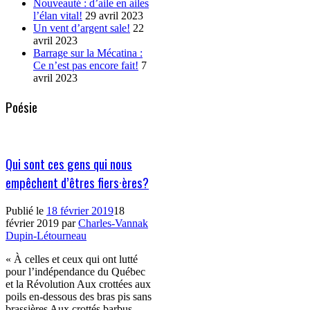
Nouveauté : d’aile en ailes
l’élan vital!
29 avril 2023
Un vent d’argent sale!
22
avril 2023
Barrage sur la Mécatina :
Ce n’est pas encore fait!
7
avril 2023
Poésie
Qui sont ces gens qui nous
empêchent d’êtres fiers·ères?
Publié le
18 février 2019
18
février 2019
par
Charles-Vannak
Dupin-Létourneau
« À celles et ceux qui ont lutté
pour l’indépendance du Québec
et la Révolution Aux crottées aux
poils en-dessous des bras pis sans
brassières Aux crottés barbus