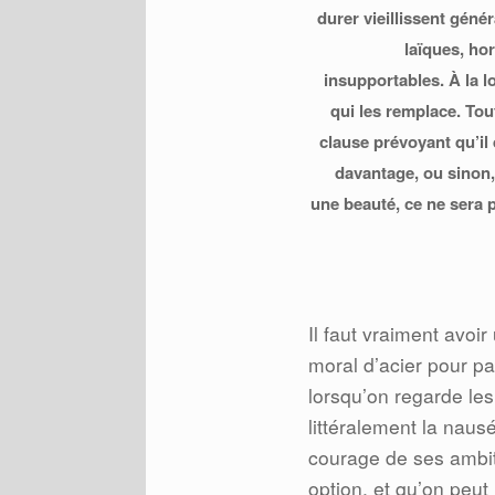
durer vieillissent géné
laïques, ho
insupportables. À la l
qui les remplace. Tou
clause prévoyant qu’il
davantage, ou sinon, 
une beauté, ce ne sera p
Il faut vraiment avoi
moral d’acier pour pa
lorsqu’on regarde les
littéralement la naus
courage de ses ambit
option, et qu’on peut 