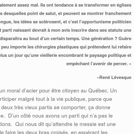
ralement assez mal. Ils ont tendance à se transformer en églises
rs desquelles point de salut, et peuvent se montrer franchement
ongue, les idées se sclérosent, et c’est l’opportunisme politicien
t parti naissant devrait à mon avis inscrire dans ses statuts une
 disparaîtra au bout d’un certain temps. Une génération ? Guère
peu importe les chirurgies plastiques qui prétendent lui refaire
lus un jour qu’une vieillerie encombrant le paysage politique et
empêchant l’avenir de percer. »
–René Lévesque
r un moral d’acier pour être citoyen au Québec. Un
rticiper malgré tout à la vie publique, parce que
 deux très vieux partis se comporter, ça donne
ée.
D’un côté nous avons un parti qui n’a pas le
ions.
Qui nous dit qu’attendre le messie est une
le faire les deux bras croisés, en espérant les