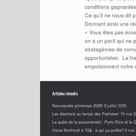
conditions gagnante
Ce qu’il ne nous dit p
Donnant ainsi une ré
« Vous êtes pas écoe
on a un parti qui ne 
stratagèmes de corrup
opportunistes.
La fr
empoisonnant notre v
Articles récents
Nouveautés printemps 2026!
8 juillet 2026
Les élections au temps des Patriotes!
18 mai 2
La quête de la souveraineté : Porto Rico et le
Usine Northvolt à 7G$ : à qui ça profite?
5 mai