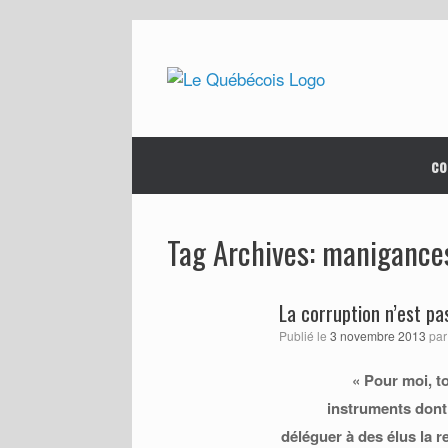
Skip
to
content
co
manigance
Tag Archives:
La corruption n’est pa
Publié le
3 novembre 2013
pa
« Pour moi, t
instruments dont
déléguer à des élus la re