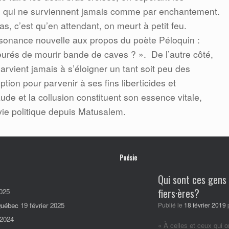
s qui ne surviennent jamais comme par enchantement.
as, c’est qu’en attendant, on meurt à petit feu.
sonance nouvelle aux propos du poète Péloquin :
urés de mourir bande de caves ? ».
De l’autre côté,
parvient jamais à s’éloigner un tant soit peu des
tion pour parvenir à ses fins liberticides et
aude et la collusion constituent son essence vitale,
ie politique depuis Matusalem.
Poésie
Qui sont ces gens
fiers·ères?
025
 Québec
19 février 2025
Publié le
18 février 2019
 2024
« À celles et ceux qui o