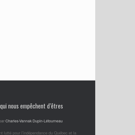
 qui nous empêchent d’êtres
par
Charles-Vannak Dupin-Létourneau
nt lutté pour l’indépendance du Québec et la