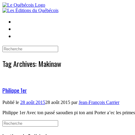
Skip
to
content
Search
for:
Tag Archives:
Makinaw
Philippe 1er
Publié le
28 août 2015
28 août 2015
par
Jean-François Carrier
Philippe 1er Avec ton passé saoudien pi ton ami Porter a’ec les primes 
Search
for: