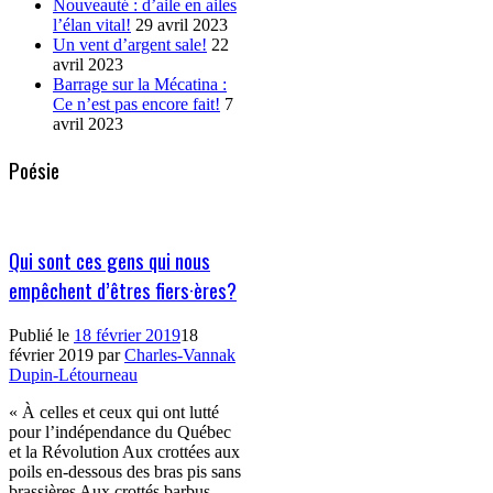
Nouveauté : d’aile en ailes
l’élan vital!
29 avril 2023
Un vent d’argent sale!
22
avril 2023
Barrage sur la Mécatina :
Ce n’est pas encore fait!
7
avril 2023
Poésie
Qui sont ces gens qui nous
empêchent d’êtres fiers·ères?
Publié le
18 février 2019
18
février 2019
par
Charles-Vannak
Dupin-Létourneau
« À celles et ceux qui ont lutté
pour l’indépendance du Québec
et la Révolution Aux crottées aux
poils en-dessous des bras pis sans
brassières Aux crottés barbus