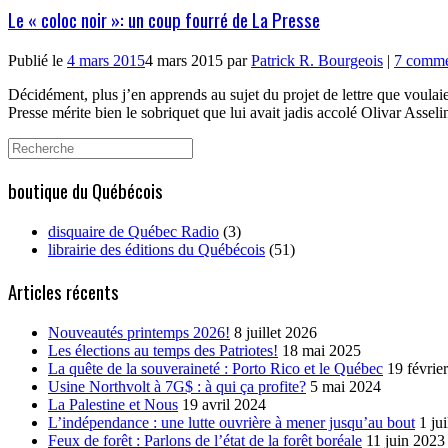
Le « coloc noir »: un coup fourré de La Presse
Publié le
4 mars 2015
4 mars 2015
par
Patrick R. Bourgeois
|
7 comme
Décidément, plus j’en apprends au sujet du projet de lettre que voula
Presse mérite bien le sobriquet que lui avait jadis accolé Olivar Asseli
Search
for:
boutique du Québécois
disquaire de Québec Radio
(3)
librairie des éditions du Québécois
(51)
Articles récents
Nouveautés printemps 2026!
8 juillet 2026
Les élections au temps des Patriotes!
18 mai 2025
La quête de la souveraineté : Porto Rico et le Québec
19 févrie
Usine Northvolt à 7G$ : à qui ça profite?
5 mai 2024
La Palestine et Nous
19 avril 2024
L’indépendance : une lutte ouvrière à mener jusqu’au bout
1 ju
Feux de forêt : Parlons de l’état de la forêt boréale
11 juin 2023