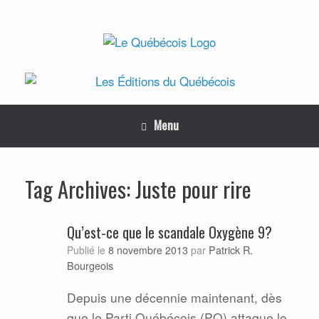
Skip
to
content
Menu
Juste pour rire
Tag Archives:
Qu’est-ce que le scandale Oxygène 9?
Patrick R.
Publié le
8 novembre 2013
par
Bourgeois
Depuis une décennie maintenant, dès
que le Parti Québécois (PQ) attaque le