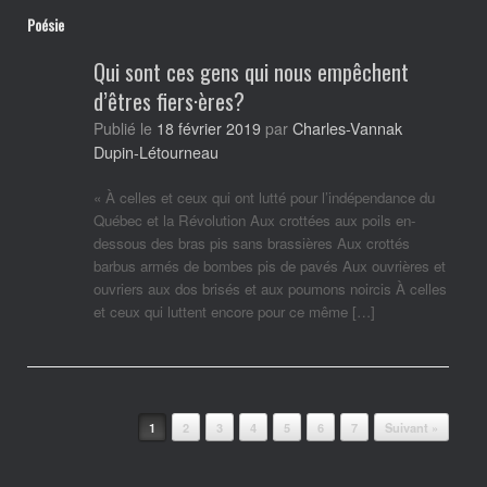
Poésie
Qui sont ces gens qui nous empêchent
d’êtres fiers·ères?
Charles-Vannak
Publié le
18 février 2019
par
Dupin-Létourneau
« À celles et ceux qui ont lutté pour l’indépendance du
Québec et la Révolution Aux crottées aux poils en-
dessous des bras pis sans brassières Aux crottés
barbus armés de bombes pis de pavés Aux ouvrières et
ouvriers aux dos brisés et aux poumons noircis À celles
et ceux qui luttent encore pour ce même […]
Post navigation
1
2
3
4
5
6
7
Suivant »