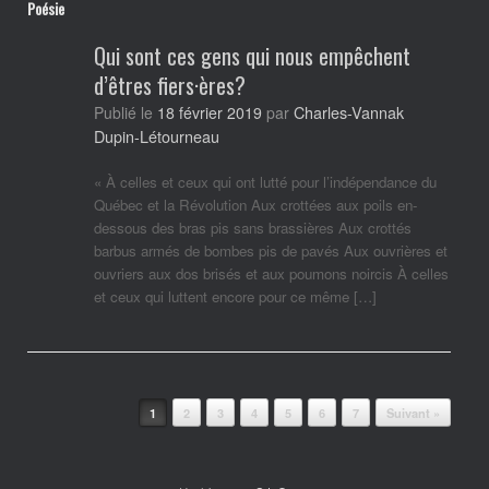
Poésie
Qui sont ces gens qui nous empêchent
d’êtres fiers·ères?
Charles-Vannak
Publié le
18 février 2019
par
Dupin-Létourneau
« À celles et ceux qui ont lutté pour l’indépendance du
Québec et la Révolution Aux crottées aux poils en-
dessous des bras pis sans brassières Aux crottés
barbus armés de bombes pis de pavés Aux ouvrières et
ouvriers aux dos brisés et aux poumons noircis À celles
et ceux qui luttent encore pour ce même […]
Post navigation
1
2
3
4
5
6
7
Suivant »