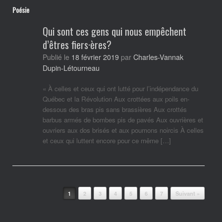
Poésie
Qui sont ces gens qui nous empêchent
d’êtres fiers·ères?
Charles-Vannak
Publié le
18 février 2019
par
Dupin-Létourneau
« À celles et ceux qui ont lutté pour l’indépendance du
Québec et la Révolution Aux crottées aux poils en-
dessous des bras pis sans brassières Aux crottés
barbus armés de bombes pis de pavés Aux ouvrières et
ouvriers aux dos brisés et aux poumons noircis À celles
et ceux qui luttent encore pour ce même […]
Post navigation
1
2
3
4
5
6
7
Suivant »