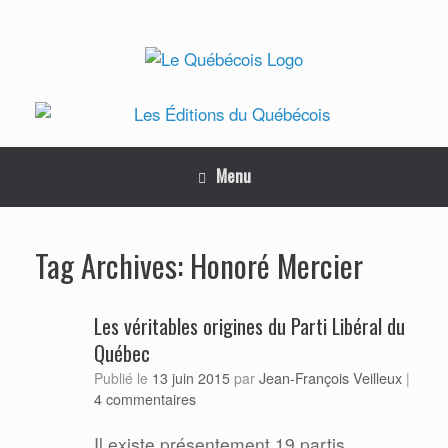
Skip
to
content
Menu
Honoré Mercier
Tag Archives:
Les véritables origines du Parti Libéral du
Québec
Jean-François Veilleux
Publié le
13 juin 2015
par
|
4 commentaires
Il existe présentement 19 partis