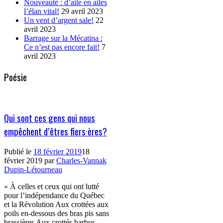
Nouveauté : d’aile en ailes
l’élan vital!
29 avril 2023
Un vent d’argent sale!
22
avril 2023
Barrage sur la Mécatina :
Ce n’est pas encore fait!
7
avril 2023
Poésie
Qui sont ces gens qui nous
empêchent d’êtres fiers·ères?
Publié le
18 février 2019
18
février 2019
par
Charles-Vannak
Dupin-Létourneau
« À celles et ceux qui ont lutté
pour l’indépendance du Québec
et la Révolution Aux crottées aux
poils en-dessous des bras pis sans
brassières Aux crottés barbus