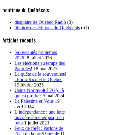
for:
boutique du Québécois
disquaire de Québec Radio
(3)
librairie des éditions du Québécois
(51)
Articles récents
Nouveautés printemps
2026!
8 juillet 2026
Les élections au temps des
Patriotes!
18 mai 2025
La quête de la souveraineté
: Porto Rico et le Québec
19 février 2025
Usine Northvolt à 7G$ : à
qui ça profite?
5 mai 2024
La Palestine et Nous
19
avril 2024
L’indépendance : une lutte
ouvrière à mener jusqu’au
bout
1 juillet 2023
Feux de forêt : Parlons de
l’état de la forêt boréale
11