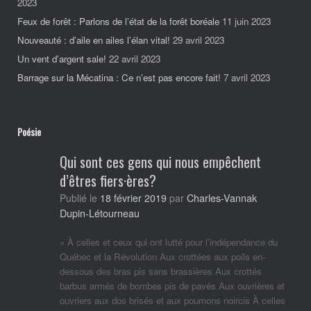
2023
Feux de forêt : Parlons de l’état de la forêt boréale
11 juin 2023
Nouveauté : d’aile en ailes l’élan vital!
29 avril 2023
Un vent d’argent sale!
22 avril 2023
Barrage sur la Mécatina : Ce n’est pas encore fait!
7 avril 2023
Poésie
Qui sont ces gens qui nous empêchent
d’êtres fiers·ères?
Charles-Vannak
Publié le
18 février 2019
par
Dupin-Létourneau
« À celles et ceux qui ont lutté pour l’indépendance du
Québec et la Révolution Aux crottées aux poils en-
dessous des bras pis sans brassières Aux crottés
barbus armés de bombes pis de pavés Aux ouvrières et
ouvriers aux dos brisés et aux poumons noircis À celles