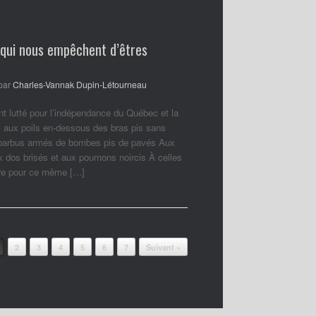
 qui nous empêchent d’êtres
par
Charles-Vannak Dupin-Létourneau
nt lutté pour l’indépendance du Québec et la
 aux poils en-dessous des bras pis sans
 barbus armés de bombes pis de pavés Aux
ux dos brisés et aux poumons noircis À celles
ore pour ce même […]
2
3
4
5
6
7
Suivant »