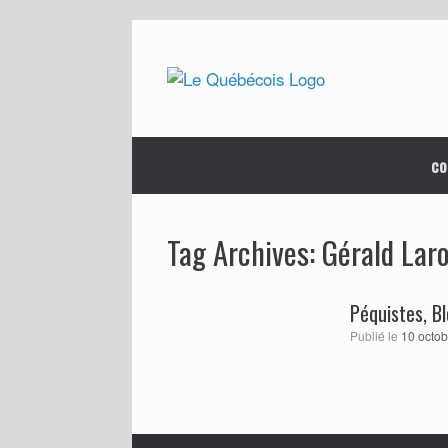
Skip
to
content
co
Gérald Lar
Tag Archives:
Péquistes, Bl
Publié le
10 octo