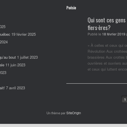
Poésie
Qui sont ces gens
fiers·ères?
025
 Québec
19 février 2025
Publié le
18 février 2019
 2024
« À celles et ceux qui o
Révolution Aux crottées
qu’au bout
1 juillet 2023
brassières Aux crottés
ouvrières et ouvriers a
ale
11 juin 2023
et ceux qui luttent enc
2023
it!
7 avril 2023
Post navigation
1
Un thème par
SiteOrigin