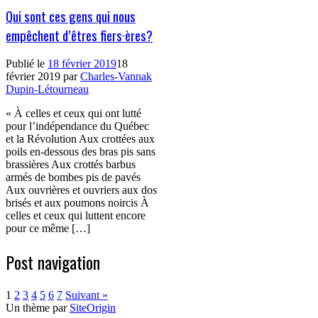
Qui sont ces gens qui nous
empêchent d’êtres fiers·ères?
Publié le
18 février 2019
18
février 2019
par
Charles-Vannak
Dupin-Létourneau
« À celles et ceux qui ont lutté
pour l’indépendance du Québec
et la Révolution Aux crottées aux
poils en-dessous des bras pis sans
brassières Aux crottés barbus
armés de bombes pis de pavés
Aux ouvrières et ouvriers aux dos
brisés et aux poumons noircis À
celles et ceux qui luttent encore
pour ce même […]
Post navigation
1
2
3
4
5
6
7
Suivant »
Un thème par
SiteOrigin