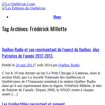
Skip
to
content
Menu
Tag Archives:
Frédérick MIllette
Québec Radio et son représentant de l’ouest du Québec, élus
Patriotes de l’année 2012-2013.
Publié le
24 mai 2013
7 août 2014
par
Québec Radio
C’est le 19 mai dernier au bar Le Petit Chicago à Gatineau, dans le
secteur Hull, que La Société Nationale des Québécois et
Québécoises de l’Outaouais remettait à la station Québec Radio
ainsi qu’à son représentant dans la région, Frédérick Millette, le titre
de Patriote de l’année. Depuis 2006, la SNQO remet à chaque
année […]
Les Irréductibles persistent et signent