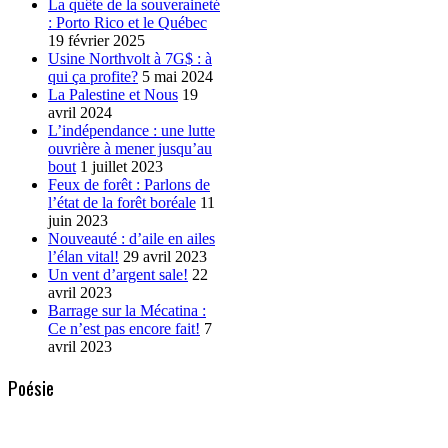
La quête de la souveraineté
: Porto Rico et le Québec
19 février 2025
Usine Northvolt à 7G$ : à
qui ça profite?
5 mai 2024
La Palestine et Nous
19
avril 2024
L’indépendance : une lutte
ouvrière à mener jusqu’au
bout
1 juillet 2023
Feux de forêt : Parlons de
l’état de la forêt boréale
11
juin 2023
Nouveauté : d’aile en ailes
l’élan vital!
29 avril 2023
Un vent d’argent sale!
22
avril 2023
Barrage sur la Mécatina :
Ce n’est pas encore fait!
7
avril 2023
Poésie