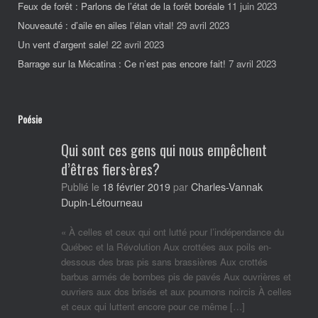
Feux de forêt : Parlons de l’état de la forêt boréale
11 juin 2023
Nouveauté : d’aile en ailes l’élan vital!
29 avril 2023
Un vent d’argent sale!
22 avril 2023
Barrage sur la Mécatina : Ce n’est pas encore fait!
7 avril 2023
Poésie
Qui sont ces gens qui nous empêchent
d’êtres fiers·ères?
Charles-Vannak
Publié le
18 février 2019
par
Dupin-Létourneau
« À celles et ceux qui ont lutté pour l’indépendance du
Québec et la Révolution Aux crottées aux poils en-
dessous des bras pis sans brassières Aux crottés
barbus armés de bombes pis de pavés Aux ouvrières et
ouvriers aux dos brisés et aux poumons noircis À celles
et ceux qui luttent encore pour ce même […]