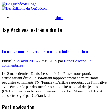
Skip
to
content
Menu
Tag Archives:
extrême droite
Le mouvement souverainiste et la « bête immonde »
Publié le
25 avril 2015
27 avril 2015
par
Benoit Arcand
|
7
commentaires
Le 2 mars dernier, Denis Lessard de La Presse nous pondait un
article faisant état d’un soi-disant rapprochement entre militants
péquistes et militants FN (France). L’article rapportait que l’initiative
avait été portée par des membres du comité national des jeunes
(CNJ) du Parti québécois, notamment par Joël Morneau, et devait
aussi être signé par Gaëtan […]
Post navigation