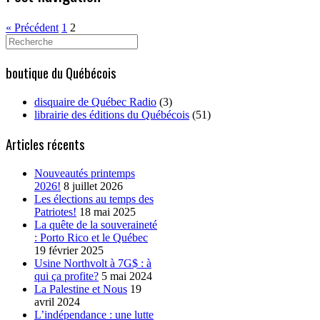
« Précédent
1
2
Search
for:
boutique du Québécois
disquaire de Québec Radio
(3)
librairie des éditions du Québécois
(51)
Articles récents
Nouveautés printemps
2026!
8 juillet 2026
Les élections au temps des
Patriotes!
18 mai 2025
La quête de la souveraineté
: Porto Rico et le Québec
19 février 2025
Usine Northvolt à 7G$ : à
qui ça profite?
5 mai 2024
La Palestine et Nous
19
avril 2024
L’indépendance : une lutte