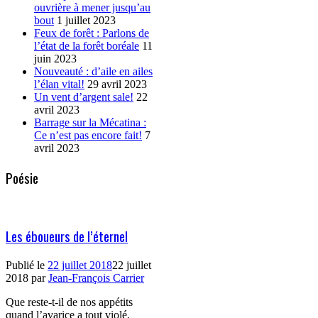
ouvrière à mener jusqu’au
bout
1 juillet 2023
Feux de forêt : Parlons de
l’état de la forêt boréale
11
juin 2023
Nouveauté : d’aile en ailes
l’élan vital!
29 avril 2023
Un vent d’argent sale!
22
avril 2023
Barrage sur la Mécatina :
Ce n’est pas encore fait!
7
avril 2023
Poésie
Les éboueurs de l’éternel
Publié le
22 juillet 2018
22 juillet
2018
par
Jean-François Carrier
Que reste-t-il de nos appétits
quand l’avarice a tout violé,