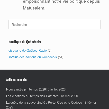
empoisonnant notre vie politique depuis
Matusalem.
Search
for:
boutique du Québécois
disquaire de Québec Radio
(3)
librairie des éditions du Québécois
(51)
Articles récents
Nouveautés printemps 2026!
8 juillet 2026
Les élections au temps des Patriotes!
18 mai 2025
La quête de la souveraineté : Porto Rico et le Québec
19 février
2025