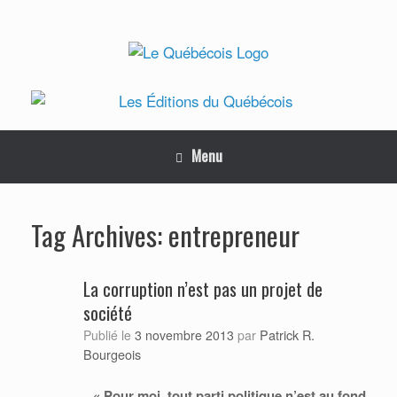
Skip
to
content
Menu
entrepreneur
Tag Archives:
La corruption n’est pas un projet de
société
Patrick R.
Publié le
3 novembre 2013
par
Bourgeois
« Pour moi, tout parti politique n’est au fond