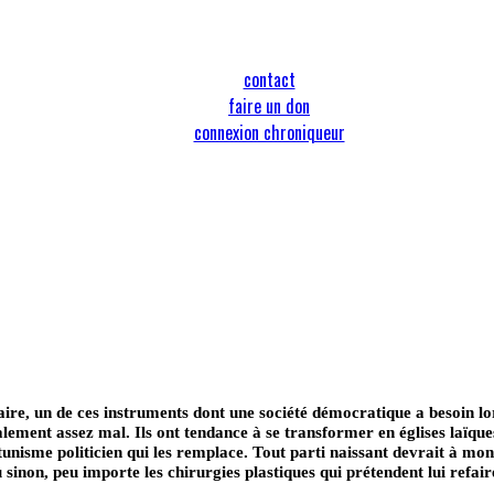
contact
faire un don
connexion chroniqueur
aire, un de ces instruments dont une société démocratique a besoin lo
néralement assez mal. Ils ont tendance à se transformer en églises laïq
ortunisme politicien qui les remplace. Tout parti naissant devrait à mon
inon, peu importe les chirurgies plastiques qui prétendent lui refaire