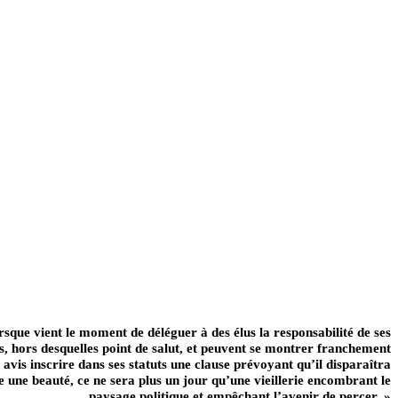
rsque vient le moment de déléguer à des élus la responsabilité de ses
ues, hors desquelles point de salut, et peuvent se montrer franchement
 avis inscrire dans ses statuts une clause prévoyant qu’il disparaîtra
 une beauté, ce ne sera plus un jour qu’une vieillerie encombrant le
paysage politique et empêchant l’avenir de percer. »