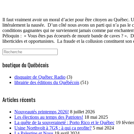
Il faut vraiment avoir un moral d’acier pour être citoyen au Québec. U
littéralement la nausée.
D’un côté nous avons un parti qui n’a pas le 
conditions gagnantes qui ne surviennent jamais comme par enchantem
Péloquin :
« Vous êtes pas écoeurés de mourir bande de caves ? ».
D
liberticides et opportunistes.
La fraude et la collusion constituent son
Search
for:
boutique du Québécois
disquaire de Québec Radio
(3)
librairie des éditions du Québécois
(51)
Articles récents
Nouveautés printemps 2026!
8 juillet 2026
Les élections au temps des Patriotes!
18 mai 2025
La quête de la souveraineté : Porto Rico et le Québec
19 févrie
Usine Northvolt à 7G$ : à qui ça profite?
5 mai 2024
La Palestine et Nous
19 avril 2024