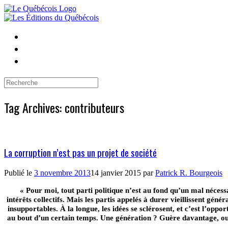
Skip
to
content
Search
for:
Tag Archives:
contributeurs
La corruption n’est pas un projet de société
Publié le
3 novembre 2013
14 janvier 2015
par
Patrick R. Bourgeois
« Pour moi, tout parti politique n’est au fond qu’un mal nécess
intérêts collectifs. Mais les partis appelés à durer vieillissent gé
insupportables. À la longue, les idées se sclérosent, et c’est l’opp
au bout d’un certain temps. Une génération ? Guère davantage, ou s