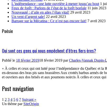
L’indépendance : une lutte ouvrière à mener jusqu’au bout
1 ju
Feux de forêt : Parlons de l’état de la forêt boréale
11 juin 2023
Nouveauté : d’aile en ailes l’élan vital!
29 avril 2023
Un vent d’argent sale!
22 avril 2023
Barrage sur la Mécatina : Ce n’est pas encore fait!
7 avril 2023
Poésie
Qui sont ces gens qui nous empêchent d’êtres fiers·ères?
Publié le
18 février 2019
18 février 2019
par
Charles-Vannak Dupin-L
« À celles et ceux qui ont lutté pour l’indépendance du Québec et la 
en-dessous des bras pis sans brassières Aux crottés barbus armés de 
et ouvriers aux dos brisés et aux poumons noircis À celles et ceux qu
Post navigation
1
2
3
4
5
6
7
Suivant »
Un thème par
SiteOrigin