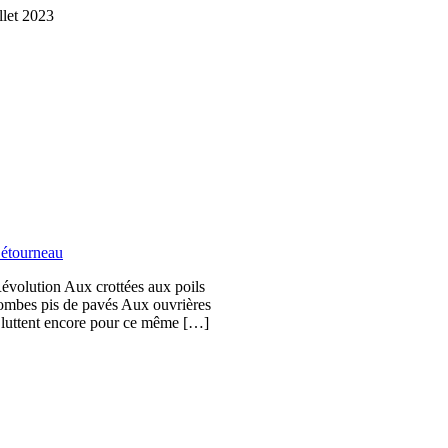
illet 2023
étourneau
Révolution Aux crottées aux poils
bombes pis de pavés Aux ouvrières
i luttent encore pour ce même […]