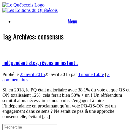
Skip
to
content
Menu
Tag Archives:
consensus
Indépendantistes, rêvons un instant…
Publié le
25 avril 2015
25 avril 2015
par
Tribune Libre
|
3
commentaires
Si, en 2018, le PQ était majoritaire avec 38.1% du vote et que QS et
ON totalisaient 12%, cela ferait bien 50% + un ! Un référendum
serait-il alors nécessaire si nos partis s’engagent à faire
l’indépendance en proclamant qu’un vote PQ-QS-ON est un
engagement dans ce sens ? Ne serait-ce pas là une approche
consensuelle, évitant […]
Search
for: