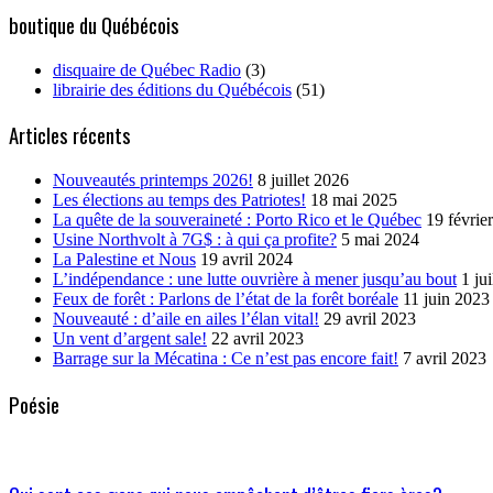
boutique du Québécois
disquaire de Québec Radio
(3)
librairie des éditions du Québécois
(51)
Articles récents
Nouveautés printemps 2026!
8 juillet 2026
Les élections au temps des Patriotes!
18 mai 2025
La quête de la souveraineté : Porto Rico et le Québec
19 févrie
Usine Northvolt à 7G$ : à qui ça profite?
5 mai 2024
La Palestine et Nous
19 avril 2024
L’indépendance : une lutte ouvrière à mener jusqu’au bout
1 ju
Feux de forêt : Parlons de l’état de la forêt boréale
11 juin 2023
Nouveauté : d’aile en ailes l’élan vital!
29 avril 2023
Un vent d’argent sale!
22 avril 2023
Barrage sur la Mécatina : Ce n’est pas encore fait!
7 avril 2023
Poésie