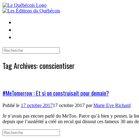
Skip
to
content
Search
for:
Tag Archives:
conscientiser
#MeTomorrow : Et si on construisait pour demain?
Publié le
17 octobre 2017
17 octobre 2017
par
Marie Eve Richard
Je n’avais pas encore parlé du MeToo. Parce qu’à bien y penser, la li
depuis que l’austérité a créé un recul qui dissout ces fameux 30 ans de
Search
for: