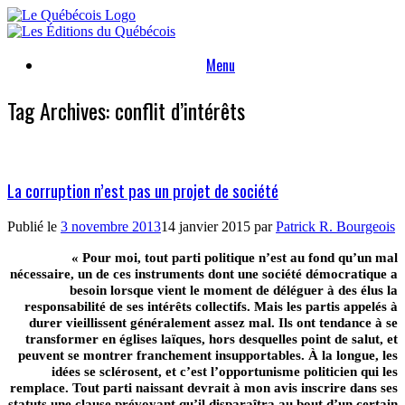
Skip
to
content
Menu
Tag Archives:
conflit d’intérêts
La corruption n’est pas un projet de société
Publié le
3 novembre 2013
14 janvier 2015
par
Patrick R. Bourgeois
« Pour moi, tout parti politique n’est au fond qu’un mal
nécessaire, un de ces instruments dont une société démocratique a
besoin lorsque vient le moment de déléguer à des élus la
responsabilité de ses intérêts collectifs. Mais les partis appelés à
durer vieillissent généralement assez mal. Ils ont tendance à se
transformer en églises laïques, hors desquelles point de salut, et
peuvent se montrer franchement insupportables. À la longue, les
idées se sclérosent, et c’est l’opportunisme politicien qui les
remplace. Tout parti naissant devrait à mon avis inscrire dans ses
statuts une clause prévoyant qu’il disparaîtra au bout d’un certain