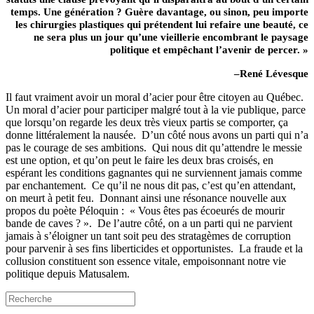
temps. Une génération ? Guère davantage, ou sinon, peu importe
les chirurgies plastiques qui prétendent lui refaire une beauté, ce
ne sera plus un jour qu’une vieillerie encombrant le paysage
politique et empêchant l’avenir de percer. »
–René Lévesque
Il faut vraiment avoir un moral d’acier pour être citoyen au Québec.
Un moral d’acier pour participer malgré tout à la vie publique, parce
que lorsqu’on regarde les deux très vieux partis se comporter, ça
donne littéralement la nausée.
D’un côté nous avons un parti qui n’a
pas le courage de ses ambitions.
Qui nous dit qu’attendre le messie
est une option, et qu’on peut le faire les deux bras croisés, en
espérant les conditions gagnantes qui ne surviennent jamais comme
par enchantement.
Ce qu’il ne nous dit pas, c’est qu’en attendant,
on meurt à petit feu.
Donnant ainsi une résonance nouvelle aux
propos du poète Péloquin :
« Vous êtes pas écoeurés de mourir
bande de caves ? ».
De l’autre côté, on a un parti qui ne parvient
jamais à s’éloigner un tant soit peu des stratagèmes de corruption
pour parvenir à ses fins liberticides et opportunistes.
La fraude et la
collusion constituent son essence vitale, empoisonnant notre vie
politique depuis Matusalem.
Search
for: