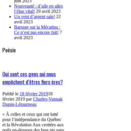
juin 2023
Nouveauté : d’aile en ailes
l’élan vital!
29 avril 2023
Un vent d’argent sale!
22
avril 2023
Barrage sur la Mécatina :
Ce n’est pas encore fait!
7
avril 2023
Poésie
Qui sont ces gens qui nous
empêchent d’êtres fiers·ères?
Publié le
18 février 2019
18
février 2019
par
Charles-Vannak
Dupin-Létourneau
« À celles et ceux qui ont lutté
pour l’indépendance du Québec
et la Révolution Aux crottées aux
poils en-dessous des bras pis sans