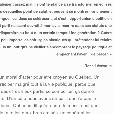
ralement assez mal. Ils ont tendance à se transformer en églises
rs desquelles point de salut, et peuvent se montrer franchement
ongue, les idées se sclérosent, et c’est l’opportunisme politicien
t parti naissant devrait à mon avis inscrire dans ses statuts une
 disparaîtra au bout d’un certain temps. Une génération ? Guère
peu importe les chirurgies plastiques qui prétendent lui refaire
lus un jour qu’une vieillerie encombrant le paysage politique et
empêchant l’avenir de percer. »
–René Lévesque
r un moral d’acier pour être citoyen au Québec. Un
rticiper malgré tout à la vie publique, parce que
 deux très vieux partis se comporter, ça donne
ée.
D’un côté nous avons un parti qui n’a pas le
ions.
Qui nous dit qu’attendre le messie est une
le faire les deux bras croisés, en espérant les