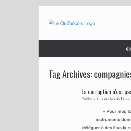
Skip
to
content
co
compagnie
Tag Archives:
La corruption n’est pa
Publié le
3 novembre 2013
pa
« Pour moi, t
instruments dont
déléguer à des élus la re