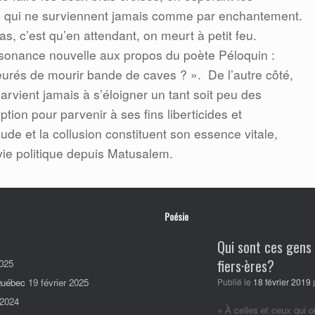
s qui ne surviennent jamais comme par enchantement.
as, c’est qu’en attendant, on meurt à petit feu.
sonance nouvelle aux propos du poète Péloquin :
urés de mourir bande de caves ? ».
De l’autre côté,
parvient jamais à s’éloigner un tant soit peu des
tion pour parvenir à ses fins liberticides et
aude et la collusion constituent son essence vitale,
ie politique depuis Matusalem.
Poésie
Qui sont ces gens
fiers·ères?
025
 Québec
19 février 2025
Publié le
18 février 2019
 2024
« À celles et ceux qui o