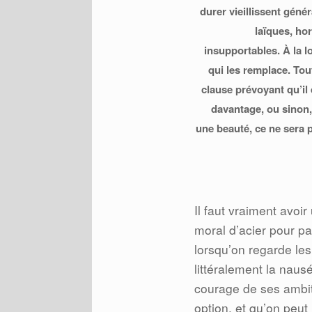
durer vieillissent géné
laïques, ho
insupportables. À la l
qui les remplace. Tou
clause prévoyant qu’il
davantage, ou sinon, 
une beauté, ce ne sera p
Il faut vraiment avoi
moral d’acier pour pa
lorsqu’on regarde les
littéralement la naus
courage de ses ambit
option, et qu’on peut 