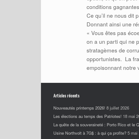
conditions gagnante
Ce qu’il ne nous dit p
Donnant ainsi une ré
« Vous êtes pas écoe
on a un parti qui ne 
stratagèmes de corrup
opportunistes.
La fr
empoisonnant notre v
Articles récents
Nouveautés printemps 2026!
8 juillet 2026
Les élections au temps des Patriotes!
18 mai 2
La quête de la souveraineté : Porto Rico et le
Usine Northvolt à 7G$ : à qui ça profite?
5 mai