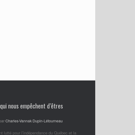
 qui nous empêchent d’êtres
par
Charles-Vannak Dupin-Létourneau
nt lutté pour l’indépendance du Québec et la