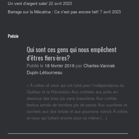
Un vent d’argent sale!
22 avril 2023
Barrage sur la Mécatina : Ce n’est pas encore fait!
7 avril 2023
Poésie
Qui sont ces gens qui nous empêchent
d’êtres fiers·ères?
Charles-Vannak
Publié le
18 février 2019
par
Dupin-Létourneau
« À celles et ceux qui ont lutté pour l’indépendance du
Québec et la Révolution Aux crottées aux poils en-
dessous des bras pis sans brassières Aux crottés
barbus armés de bombes pis de pavés Aux ouvrières et
ouvriers aux dos brisés et aux poumons noircis À celles
et ceux qui luttent encore pour ce même […]