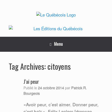
Skip
to
content
Menu
citoyens
Tag Archives:
J’ai peur
Patrick R.
Publié le
24 octobre 2014
par
Bourgeois
«Avoir peur, c’est aimer. Donner peur,
c’est haïr.» -Félix Leclerc [dropcap