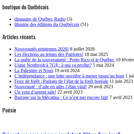
boutique du Québécois
disquaire de Québec Radio
(3)
librairie des éditions du Québécois
(51)
Articles récents
Nouveautés printemps 2026!
8 juillet 2026
Les élections au temps des Patriotes!
18 mai 2025
La quête de la souveraineté : Porto Rico et le Québec
19 févrie
Usine Northvolt à 7G$ : à qui ça profite?
5 mai 2024
La Palestine et Nous
19 avril 2024
L’indépendance : une lutte ouvrière à mener jusqu’au bout
1 ju
Feux de forêt : Parlons de l’état de la forêt boréale
11 juin 2023
Nouveauté : d’aile en ailes l’élan vital!
29 avril 2023
Un vent d’argent sale!
22 avril 2023
Barrage sur la Mécatina : Ce n’est pas encore fait!
7 avril 2023
Poésie