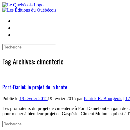
Skip
to
content
Search
for:
Tag Archives:
cimenterie
Port-Daniel: le projet de la honte!
Publié le
19 février 2015
19 février 2015
par
Patrick R. Bourgeois
|
17
Les promoteurs du projet de cimenterie à Port-Daniel ont eu gain de
pour mener à bien leur projet en Gaspésie. Ciment McInnis qui est à 
Search
for: