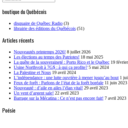
for:
boutique du Québécois
disquaire de Québec Radio
(3)
librairie des éditions du Québécois
(51)
Articles récents
Nouveautés printemps 2026!
8 juillet 2026
Les élections au temps des Patriotes!
18 mai 2025
La quête de la souveraineté : Porto Rico et le Québec
19 févrie
Usine Northvolt à 7G$ : à qui ça profite?
5 mai 2024
La Palestine et Nous
19 avril 2024
L’indépendance : une lutte ouvrière à mener jusqu’au bout
1 ju
Feux de forêt : Parlons de l’état de la forêt boréale
11 juin 2023
Nouveauté : d’aile en ailes l’élan vital!
29 avril 2023
Un vent d’argent sale!
22 avril 2023
Barrage sur la Mécatina : Ce n’est pas encore fait!
7 avril 2023
Poésie