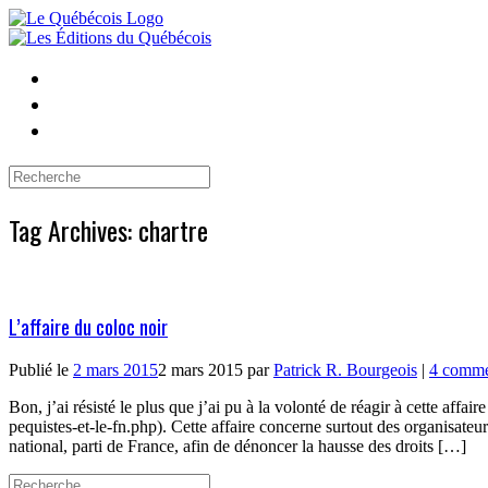
Skip
to
content
Search
for:
Tag Archives:
chartre
L’affaire du coloc noir
Publié le
2 mars 2015
2 mars 2015
par
Patrick R. Bourgeois
|
4 comme
Bon, j’ai résisté le plus que j’ai pu à la volonté de réagir à cette af
pequistes-et-le-fn.php). Cette affaire concerne surtout des organisateu
national, parti de France, afin de dénoncer la hausse des droits […]
Search