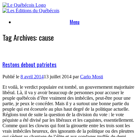
Skip
to
content
Menu
Tag Archives:
cause
Restons debout patriotes
Publié le
8 avril 2014
13 juillet 2014
par
Carlo Mosti
Et voilà, le verdict populaire est tombé, un gouvernement majoritaire
libéral. Là, il va y avoir beaucoup de personnes pour accuser le
peuple québécois d’être vraiment des imbéciles, peut-être pour une
partie, je peux le concéder. Mais il y a surtout une bonne partie du
peuple qui est écoeurée au plus haut degré de la politique actuelle.
Réglons tout de suite la question de la division du vote : le vote
péquiste a été divisé par les libéraux et les caquistes, essentiellement.
Comme quoi les clowns qui font la girouette entre les trois sont les
vrais imbéciles heureux, des ignorants de la politique ou des pleutres
qui cèdent au chantage de l’élite et aux sondages truffés de demi-