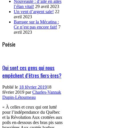
Nouveauté : d’aile en ailes
l’élan vital!
29 avril 2023
Un vent d’argent sale!
22
avril 2023
Barrage sur la Mécatina :
Ce n’est pas encore fait!
7
avril 2023
Poésie
Qui sont ces gens qui nous
empêchent d’êtres fiers·ères?
Publié le
18 février 2019
18
février 2019
par
Charles-Vannak
Dupin-Létourneau
« À celles et ceux qui ont lutté
pour l’indépendance du Québec
et la Révolution Aux crottées aux
poils en-dessous des bras pis sans
brassières Aux crottés barbus