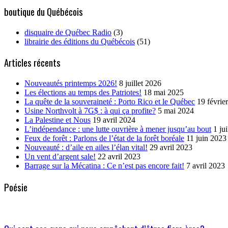
boutique du Québécois
disquaire de Québec Radio
(3)
librairie des éditions du Québécois
(51)
Articles récents
Nouveautés printemps 2026!
8 juillet 2026
Les élections au temps des Patriotes!
18 mai 2025
La quête de la souveraineté : Porto Rico et le Québec
19 févrie
Usine Northvolt à 7G$ : à qui ça profite?
5 mai 2024
La Palestine et Nous
19 avril 2024
L’indépendance : une lutte ouvrière à mener jusqu’au bout
1 ju
Feux de forêt : Parlons de l’état de la forêt boréale
11 juin 2023
Nouveauté : d’aile en ailes l’élan vital!
29 avril 2023
Un vent d’argent sale!
22 avril 2023
Barrage sur la Mécatina : Ce n’est pas encore fait!
7 avril 2023
Poésie