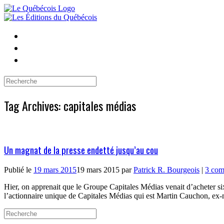
Skip
to
content
Search
for:
Tag Archives:
capitales médias
Un magnat de la presse endetté jusqu’au cou
Publié le
19 mars 2015
19 mars 2015
par
Patrick R. Bourgeois
|
3 com
Hier, on apprenait que le Groupe Capitales Médias venait d’acheter si
l’actionnaire unique de Capitales Médias qui est Martin Cauchon, ex-m
Search
for: