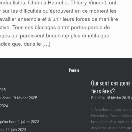
endantistes, Charles Hamel et Thierry Vincent, ont
 sur les difficultés qu’éprouvent en ce moment les
availler ensemble et à unir leurs forces de manière
ctive. Tous ces blocages entre portes-parole de
ages qui paraissent beaucoup plus émotifs que
’indice que, dans le […]
Poésie
Qui sont ces gens
fiers·ères?
025
 Québec
19 février 2025
Publié le
18 février 2019
 2024
« À celles et ceux qui o
Révolution Aux crottées
qu’au bout
1 juillet 2023
brassières Aux crottés
ouvrières et ouvriers a
ale
11 juin 2023