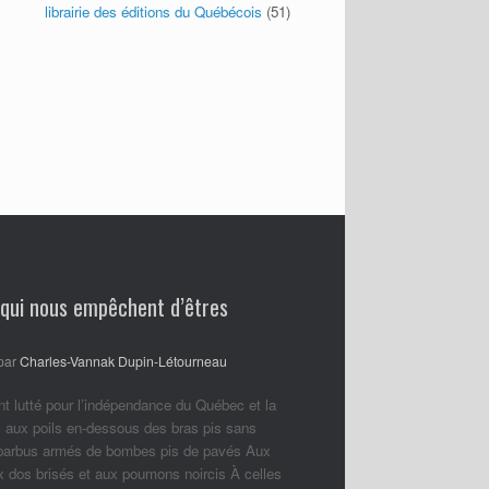
librairie des éditions du Québécois
(51)
 qui nous empêchent d’êtres
par
Charles-Vannak Dupin-Létourneau
nt lutté pour l’indépendance du Québec et la
 aux poils en-dessous des bras pis sans
 barbus armés de bombes pis de pavés Aux
ux dos brisés et aux poumons noircis À celles