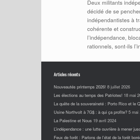
Deux militants indép
décidé de se pencher
indépendantistes à tr
cohérente et constru
l’indépendance, bloc
rationnels, sont-ils l
Articles récents
Nouveautés printemps 2026!
8 juillet 2026
Les élections au temps des Patriotes!
18 mai 2
La quête de la souveraineté : Porto Rico et le
Usine Northvolt à 7G$ : à qui ça profite?
5 mai
La Palestine et Nous
19 avril 2024
L’indépendance : une lutte ouvrière à mener jus
Feux de forêt : Parlons de l’état de la forêt boré