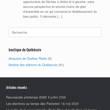
opportuniste de flèches à droite et à gauche, sans
aucune perspective et encore moins de plan
d’ensemble en ce qui concerne le rétablissement du
bien public. Il démontre […]
Search
for:
boutique du Québécois
disquaire de Québec Radio
(3)
librairie des éditions du Québécois
(51)
Articles récents
Nouveautés printemps 2026!
8 juillet 2026
Les élections au temps des Patriotes!
18 mai 2025
La quête de la souveraineté : Porto Rico et le Québec
19 février