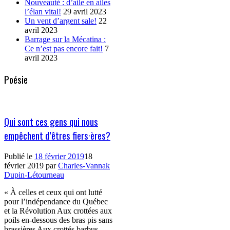
Nouveauté : d’aile en ailes
l’élan vital!
29 avril 2023
Un vent d’argent sale!
22
avril 2023
Barrage sur la Mécatina :
Ce n’est pas encore fait!
7
avril 2023
Poésie
Qui sont ces gens qui nous
empêchent d’êtres fiers·ères?
Publié le
18 février 2019
18
février 2019
par
Charles-Vannak
Dupin-Létourneau
« À celles et ceux qui ont lutté
pour l’indépendance du Québec
et la Révolution Aux crottées aux
poils en-dessous des bras pis sans
brassières Aux crottés barbus