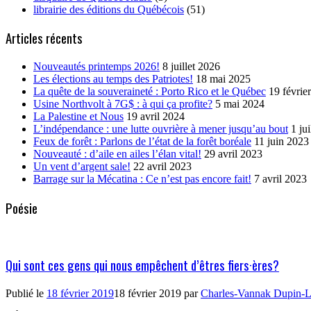
librairie des éditions du Québécois
(51)
Articles récents
Nouveautés printemps 2026!
8 juillet 2026
Les élections au temps des Patriotes!
18 mai 2025
La quête de la souveraineté : Porto Rico et le Québec
19 févrie
Usine Northvolt à 7G$ : à qui ça profite?
5 mai 2024
La Palestine et Nous
19 avril 2024
L’indépendance : une lutte ouvrière à mener jusqu’au bout
1 ju
Feux de forêt : Parlons de l’état de la forêt boréale
11 juin 2023
Nouveauté : d’aile en ailes l’élan vital!
29 avril 2023
Un vent d’argent sale!
22 avril 2023
Barrage sur la Mécatina : Ce n’est pas encore fait!
7 avril 2023
Poésie
Qui sont ces gens qui nous empêchent d’êtres fiers·ères?
Publié le
18 février 2019
18 février 2019
par
Charles-Vannak Dupin-L