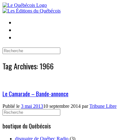
Skip
to
content
Search
for:
Tag Archives:
1966
Le Camarade – Bande-annonce
Publié le
3 mai 2013
10 septembre 2014
par
Tribune Libre
Search
for:
boutique du Québécois
disquaire de Québec Radio
(3)