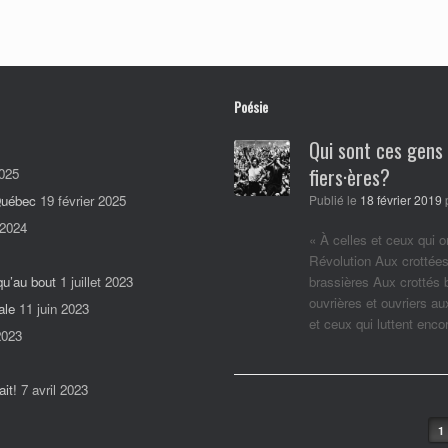
Poésie
Qui sont ces gens
fiers·ères?
025
 Québec
19 février 2025
Publié le
18 février 2019
 2024
« À celles et ceux qui o
Révolution Aux crottées
qu’au bout
1 juillet 2023
brassières Aux crottés
ouvrières et ouvriers a
ale
11 juin 2023
et ceux qui luttent enc
2023
it!
7 avril 2023
Post navigation
1