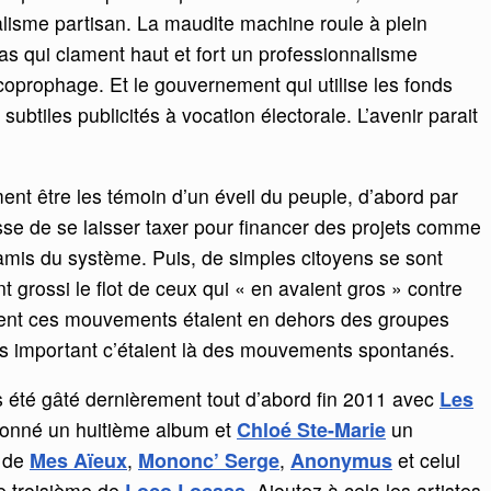
lisme partisan. La maudite machine roule à plein
s qui clament haut et fort un professionnalisme
 coprophage. Et le gouvernement qui utilise les fonds
btiles publicités à vocation électorale. L’avenir parait
ent être les témoin d’un éveil du peuple, d’abord par
sse de se laisser taxer pour financer des projets comme
 amis du système. Puis, de simples citoyens se sont
t grossi le flot de ceux qui « en avaient gros » contre
ment ces mouvements étaient en dehors des groupes
us important c’étaient là des mouvements spontanés.
s été gâté dernièrement tout d’abord fin 2011 avec
Les
donné un huitième album et
Chloé Ste-Marie
un
r de
Mes Aïeux
,
Mononc’ Serge
,
Anonymus
et celui
le troisième de
. Ajoutez à cela les artistes