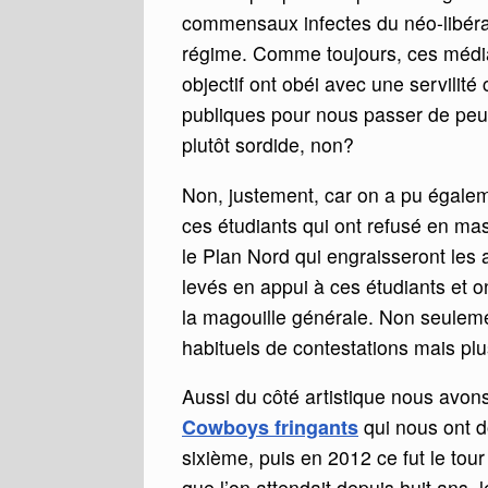
commensaux infectes du néo-libéra
régime. Comme toujours, ces média
objectif ont obéi avec une servilité
publiques pour nous passer de peu su
plutôt sordide, non?
Non, justement, car on a pu égalem
ces étudiants qui ont refusé en ma
le Plan Nord qui engraisseront les
levés en appui à ces étudiants et on
la magouille générale. Non seule
habituels de contestations mais pl
Aussi du côté artistique nous avon
Cowboys fringants
qui nous ont 
sixième, puis en 2012 ce fut le tou
que l’on attendait depuis huit ans, 