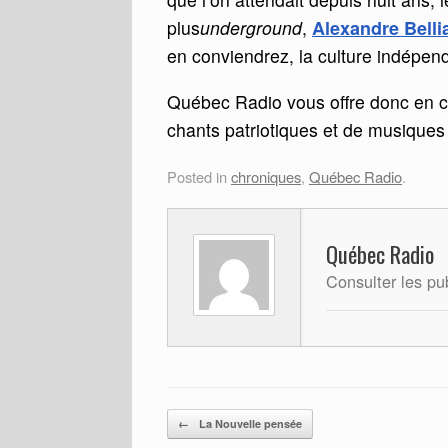
plus
underground
,
Alexandre Belli
en conviendrez, la culture indépenda
Québec Radio vous offre donc en ce
chants patriotiques et de musiques 
Posted in
chroniques
,
Québec Radio
.
Québec Radio
Consulter les p
Post navigation
←
La Nouvelle pensée