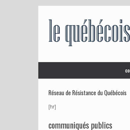
Skip
to
content
co
Réseau de Résistance du Québécois
[hr]
communiqués publics