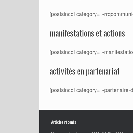
[postsincol category= »rrqcommuniq
manifestations et actions
[postsincol category= »manifestatio
activités en partenariat
[postsincol category= »partenaire-d
Articles récents