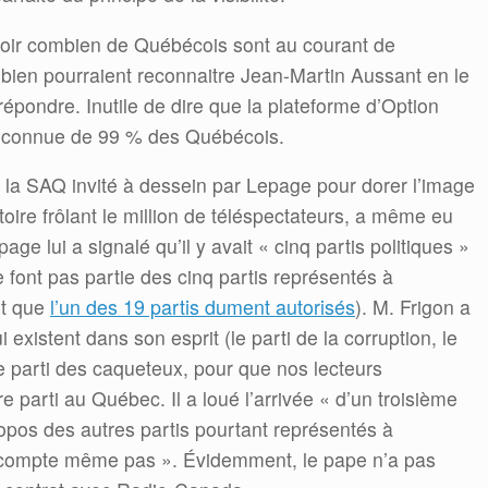
savoir combien de Québécois sont au courant de
mbien pourraient reconnaitre Jean-Martin Aussant en le
répondre. Inutile de dire que la plateforme d’Option
 inconnue de 99 % des Québécois.
 la SAQ invité à dessein par Lepage pour dorer l’image
oire frôlant le million de téléspectateurs, a même eu
ge lui a signalé qu’il y avait « cinq partis politiques »
e font pas partie des cinq partis représentés à
nt que
l’un des 19 partis dument autorisés
). M. Frigon a
ui existent dans son esprit (le parti de la corruption, le
t le parti des caqueteux, pour que nos lecteurs
re parti au Québec. Il a loué l’arrivée « d’un troisième
propos des autres partis pourtant représentés à
es compte même pas ». Évidemment, le pape n’a pas