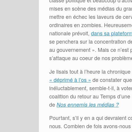
classe politique et beaucoup d’act
mises en scène des médias du grand
mettre en échec les laveurs de cerv
ordinaires en zombies. Heureusemen
nationale prévoit,
dans sa platefor
se penchera sur la concentration
au gouvernement ». Mais ce n’est p
s’attaque au coeur de nos problème
Je lisais tout à l’heure la chroni
« déprimé à l’os »
de constater que
inéluctablement, semble-t-il, à vot
coalition du retour au Temps d’une pa
de
Nos ennemis les médias ?
Pourtant, s’il y en a qui devraient
nous. Combien de fois avons-nous v