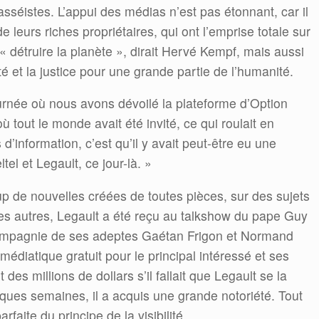
séistes. L’appui des médias n’est pas étonnant, car il
e leurs riches propriétaires, qui ont l’emprise totale sur
e « détruire la planète », dirait Hervé Kempf, mais aussi
ité et la justice pour une grande partie de l’humanité.
ournée où nous avons dévoilé la plateforme d’Option
 tout le monde avait été invité, ce qui roulait en
d’information, c’est qu’il y avait peut-être eu une
el et Legault, ce jour-là. »
p de nouvelles créées de toutes pièces, sur des sujets
 les autres, Legault a été reçu au talkshow du pape Guy
ompagnie de ses adeptes Gaétan Frigon et Normand
édiatique gratuit pour le principal intéressé et ses
 des millions de dollars s’il fallait que Legault se la
ques semaines, il a acquis une grande notoriété. Tout
rfaite du principe de la visibilité.