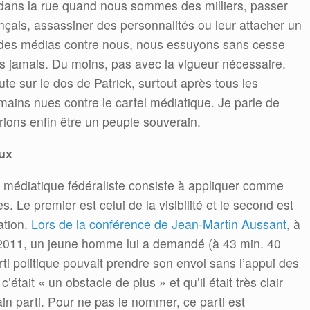
ans la rue quand nous sommes des milliers, passer
nçais, assassiner des personnalités ou leur attacher un
e des médias contre nous, nous essuyons sans cesse
s jamais. Du moins, pas avec la vigueur nécessaire.
aute sur le dos de Patrick, surtout après tous les
 à mains nues contre le cartel médiatique. Je parle de
rions enfin être un peuple souverain.
eux
ie médiatique fédéraliste consiste à appliquer comme
. Le premier est celui de la visibilité et le second est
tation.
Lors de la conférence de Jean-Martin Aussant
, à
e 2011, un jeune homme lui a demandé (à 43 min. 40
i politique pouvait prendre son envol sans l’appui des
tait « un obstacle de plus » et qu’il était très clair
in parti. Pour ne pas le nommer, ce parti est