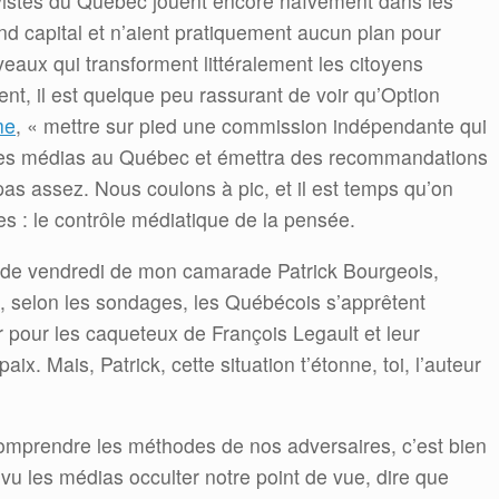
ivistes du Québec jouent encore naïvement dans les
 capital et n’aient pratiquement aucun plan pour
eaux qui transforment littéralement les citoyens
t, il est quelque peu rassurant de voir qu’Option
me
, « mettre sur pied une commission indépendante qui
 des médias au Québec et émettra des recommandations
as assez. Nous coulons à pic, et il est temps qu’on
s : le contrôle médiatique de la pensée.
que de vendredi de mon camarade Patrick Bourgeois,
, selon les sondages, les Québécois s’apprêtent
er pour les caqueteux de François Legault et leur
ix. Mais, Patrick, cette situation t’étonne, toi, l’auteur
 comprendre les méthodes de nos adversaires, c’est bien
u les médias occulter notre point de vue, dire que