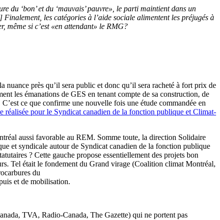
ture du ‘bon’ et du ‘mauvais’ pauvre», le parti maintient dans un
 Finalement, les catégories à l’aide sociale alimentent les préjugés à
nner, même si c’est «en attendant» le RMG?
 nuance près qu’il sera public et donc qu’il sera racheté à fort prix de
alement les émanations de GES en tenant compte de sa construction, de
blic. C’est ce que confirme une nouvelle fois une étude commandée en
 réalisée pour le Syndicat canadien de la fonction publique et Climat-
ntréal aussi favorable au REM. Somme toute, la direction Solidaire
ique et syndicale autour de Syndicat canadien de la fonction publique
tatutaires ? Cette gauche propose essentiellement des projets bon
teurs. Tel était le fondement du Grand virage (Coalition climat Montréal,
rocarbures du
is et de mobilisation.
 Canada, TVA, Radio-Canada, The Gazette) qui ne portent pas