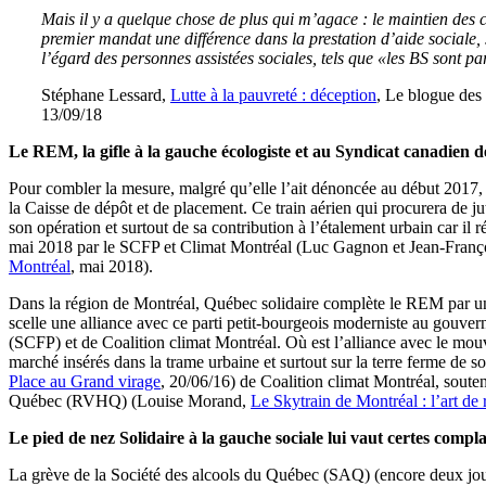
Mais il y a quelque chose de plus qui m’agace : le maintien des c
premier mandat une différence dans la prestation d’aide sociale, 
l’égard des personnes assistées sociales, tels que «les BS sont 
Stéphane Lessard,
Lutte à la pauvreté : déception
, Le blogue des 
13/09/18
Le REM, la gifle à la gauche écologiste et au Syndicat canadien 
Pour combler la mesure, malgré qu’elle l’ait dénoncée au début 2017, el
la Caisse de dépôt et de placement. Ce train aérien qui procurera de j
son opération et surtout de sa contribution à l’étalement urbain car il
mai 2018 par le SCFP et Climat Montréal (Luc Gagnon et Jean-Franç
Montréal
, mai 2018).
Dans la région de Montréal, Québec solidaire complète le REM par une
scelle une alliance avec ce parti petit-bourgeois moderniste au gouver
(SCFP) et de Coalition climat Montréal. Où est l’alliance avec le mouv
marché insérés dans la trame urbaine et surtout sur la terre ferme de so
Place au Grand virage
, 20/06/16) de Coalition climat Montréal, sout
Québec (RVHQ) (Louise Morand,
Le Skytrain de Montréal : l’art de r
Le pied de nez Solidaire à la gauche sociale lui vaut certes compl
La grève de la Société des alcools du Québec (SAQ) (encore deux jou