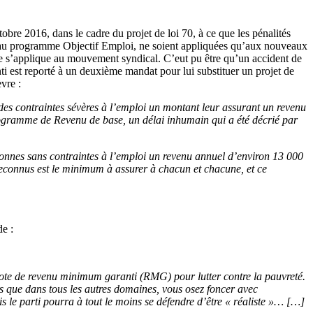
obre 2016, dans le cadre du projet de loi 70, à ce que les pénalités
ire au programme Objectif Emploi, ne soient appliquées qu’aux nouveaux
le s’applique au mouvement syndical. C’eut pu être qu’un accident de
est reporté à un deuxième mandat pour lui substituer un projet de
vre :
des contraintes sévères à l’emploi un montant leur assurant un revenu
programme de Revenu de base, un délai inhumain qui a été décrié par
onnes sans contraintes à l’emploi un revenu annuel d’environ 13 000
 reconnus est le minimum à assurer à chacun et chacune, et ce
e :
ilote de revenu minimum garanti (RMG) pour lutter contre la pauvreté.
s que dans tous les autres domaines, vous osez foncer avec
s le parti pourra à tout le moins se défendre d’être « réaliste »… […]