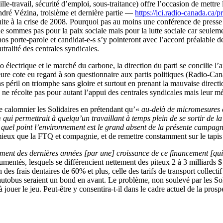
mille-travail, sécurité d’emploi, sous-traitance) offre l’occasion de mettre
dré Vézina, troisième et dernière partie —
https://ici.radio-canada.ca/
 suite à la crise de 2008. Pourquoi pas au moins une conférence de press
 ne sommes pas pour la paix sociale mais pour la lutte sociale car seulemen
nos porte-parole et candidat-e-s s’y pointeront avec l’accord préalable d
eutralité des centrales syndicales.
lo électrique et le marché du carbone, la direction du parti se concilie
leure cote eu regard à son questionnaire aux partis politiques (Radio-Ca
ns péril on triomphe sans gloire et surtout en prenant la mauvaise directi
e récolte pas pour autant l’appui des centrales syndicales mais leur mé
de calomnier les Solidaires en prétendant qu’«
au-delà de micromesures é
 qui permettrait à quelqu’un travaillant à temps plein de se sortir de l
à quel point l’environnement est le grand absent de la présente campagn
ieux que la FTQ et compagnie, et de remettre constamment sur le tapis 
ent des dernières années [par une] croissance de ce financement [qui 
entés, lesquels se différencient nettement des piteux 2 à 3 milliards $ 
es frais dentaires de 60% et plus, celle des tarifs de transport collec
utobus seraient un bond en avant. Le problème, non soulevé par les Solida
 jouer le jeu. Peut-être y consentira-t-il dans le cadre actuel de la prospé