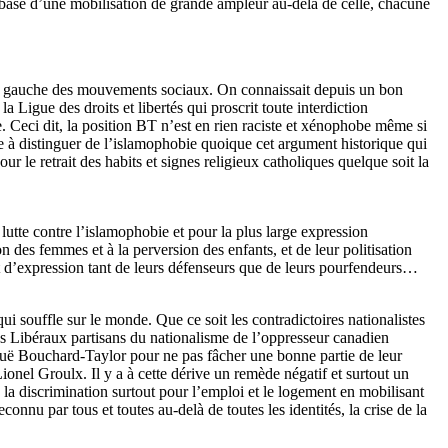
 base d’une mobilisation de grande ampleur au-delà de celle, chacune
t la gauche des mouvements sociaux. On connaissait depuis un bon
Ligue des droits et libertés qui proscrit toute interdiction
e. Ceci dit, la position BT n’est en rien raciste et xénophobe même si
ôle à distinguer de l’islamophobie quoique cet argument historique qui
r le retrait des habits et signes religieux catholiques quelque soit la
lutte contre l’islamophobie et pour la plus large expression
on des femmes et à la perversion des enfants, et de leur politisation
oit d’expression tant de leurs défenseurs que de leurs pourfendeurs…
i souffle sur le monde. Que ce soit les contradictoires nationalistes
es Libéraux partisans du nationalisme de l’oppresseur canadien
guë Bouchard-Taylor pour ne pas fâcher une bonne partie de leur
ionel Groulx. Il y a à cette dérive un remède négatif et surtout un
e à la discrimination surtout pour l’emploi et le logement en mobilisant
connu par tous et toutes au-delà de toutes les identités, la crise de la