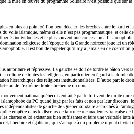
r que la mise en œuvre du programme Solidaire n’est possible que sur la
 plus en plus au point où l’on peut déceler les brèches entre le parti e
u voile islamique, même si elle n’est pas programmatique, et celle de la 
libertés individuelles et le plus souvent une concession à l’islamophobi
la domination religieuse de l’époque de la Grande noirceur joue ici un r
lamophobie. Il est bon de rappeler qu’il n’y a jamais eu de coercition pou
autoritaire et répressive. La gauche se doit de tordre le bâton vers la 
 la critique de toutes les religions, en particulier eu égard à la dominati
tion hiérarchiques des religions institutionnalisées. D’autre part le dr
adiste ou de l’extrême-droite chrétienne ou non.
mouvement national québécois entraîné par le fort vent de droite dure qu
e islamophobe du PQ quand jugé par les faits et non par leur discours, l
e les indépendantistes de gauche de Québec solidaire accrochés à l’ambi
nquille empêtré dans le discours de la « race » canadienne-française de L
 les chartes et loi existantes bien suffisantes et faire une véritable lutt
t, libertaire et égalitaire, qui s’attaque à un problème urgent et vital re