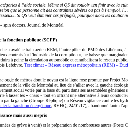
atégories à l’aide sociale. Même si QS dit vouloir «en finir avec la cul
selon que la personne ait des contraintes sévères ou pas à l’emploi. […]
paresseux». Si QS veut éliminer ces préjugés, pourquoi alors les cautio
« spin doctors, Journal de Montréal,
de la fonction publique (SCFP)
le a avalé le train aérien REM, l’autre pilier du PMD des Libéraux, à la
uteux contrats à « l’industrie de la corruption », ne baisse que margin
 réduira à peine la circulation automobile et cannibalisera le réseau pu
ois Lefebvre,
Test climat – Réseau express métropolitain (REM) – Étude
 orgie de métros dont le noyau est la ligne rose promue par Projet Mo
nement de la ville de Montréal au lieu de s’allier avec la gauche écolog
ement social votée par la base du parti dans ses assemblées générales s
rte à tasser les « chars » tout en offrant une alternative à leurs conduc
enu par la gauche (Groupe Réplique) du Réseau vigilance contre les hyd
ater la transition énergétique
, RVHQ, 24/01/17), abandonné faute d’appu
aisance mais aussi mépris
rnées de grève à venir) et la préparation de nombreuses autres (Poste