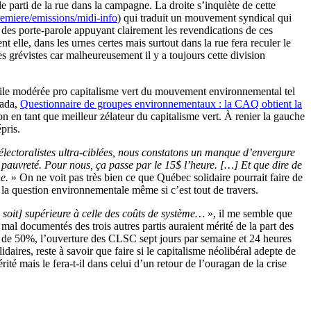
 le parti de la rue dans la campagne. La droite s’inquiète de cette
premiere/emissions/midi-info
) qui traduit un mouvement syndical qui
e des porte-parole appuyant clairement les revendications de ces
t elle, dans les urnes certes mais surtout dans la rue fera reculer le
es grévistes car malheureusement il y a toujours cette division
 l’aile modérée pro capitalisme vert du mouvement environnemental tel
nada,
Questionnaire de groupes environnementaux : la CAQ obtient la
on en tant que meilleur zélateur du capitalisme vert. À renier la gauche
pris.
lectoralistes ultra-ciblées, nous constatons un manque d’envergure
a pauvreté. Pour nous, ça passe par le 15$ l’heure. […] Et que dire de
e.
» On ne voit pas très bien ce que Québec solidaire pourrait faire de
la question environnementale même si c’est tout de travers.
soit] supérieure à celle des coûts de système…
», il me semble que
mal documentés des trois autres partis auraient mérité de la part des
tif de 50%, l’ouverture des CLSC sept jours par semaine et 24 heures
ires, reste à savoir que faire si le capitalisme néolibéral adepte de
rité mais le fera-t-il dans celui d’un retour de l’ouragan de la crise