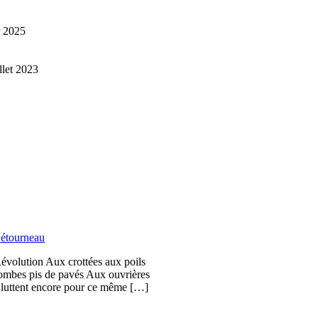
r 2025
illet 2023
étourneau
Révolution Aux crottées aux poils
bombes pis de pavés Aux ouvrières
i luttent encore pour ce même […]