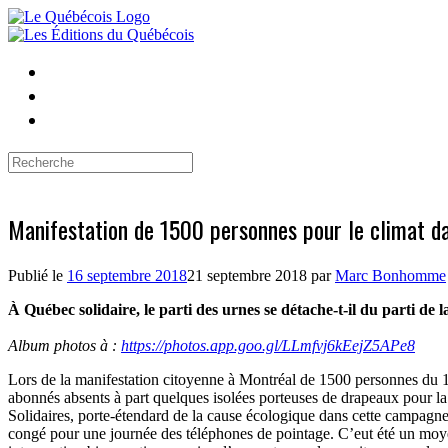
Skip
to
content
Search
for:
Manifestation de 1500 personnes pour le climat d
Publié le
16 septembre 2018
21 septembre 2018
par
Marc Bonhomme
À Québec solidaire, le parti des urnes se détache-t-il du parti de l
Album photos à :
https://photos.app.goo.gl/LLmfvj6kEejZ5APe8
Lors de la manifestation citoyenne à Montréal de 1500 personnes du 1
abonnés absents à part quelques isolées porteuses de drapeaux pour l
Solidaires, porte-étendard de la cause écologique dans cette campag
congé pour une journée des téléphones de pointage. C’eut été un moyen 