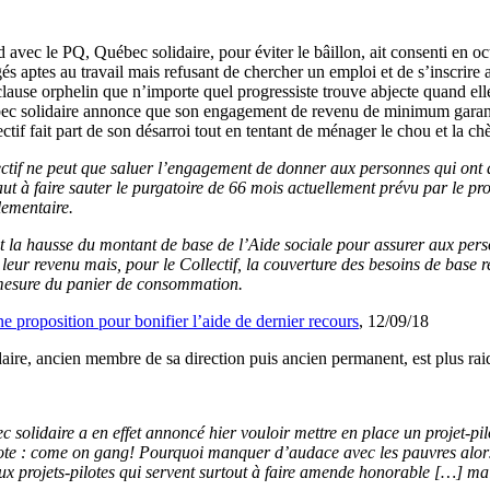
vec le PQ, Québec solidaire, pour éviter le bâillon, ait consenti en oct
jugés aptes au travail mais refusant de chercher un emploi et de s’inscr
lause orphelin que n’importe quel progressiste trouve abjecte quand el
bec solidaire annonce que son engagement de revenu de minimum garanti 
if fait part de son désarroi tout en tentant de ménager le chou et la chè
ectif ne peut que saluer l’engagement de donner aux personnes qui ont 
aut à faire sauter le purgatoire de 66 mois actuellement prévu par le 
lementaire.
 la hausse du montant de base de l’Aide sociale pour assurer aux pers
e leur revenu mais, pour le Collectif, la couverture des besoins de base
mesure du panier de consommation.
e proposition pour bonifier l’aide de dernier recours
, 12/09/18
ire, ancien membre de sa direction puis ancien permanent, est plus raid
 solidaire a en effet annoncé hier vouloir mettre en place un projet-p
ilote : come on gang! Pourquoi manquer d’audace avec les pauvres alor
ux projets-pilotes qui servent surtout à faire amende honorable […] mai