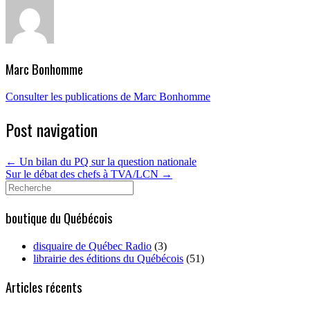
Marc Bonhomme
Consulter les publications de Marc Bonhomme
Post navigation
←
Un bilan du PQ sur la question nationale
Sur le débat des chefs à TVA/LCN
→
Search
for:
boutique du Québécois
disquaire de Québec Radio
(3)
librairie des éditions du Québécois
(51)
Articles récents