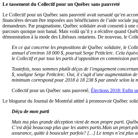
Le tassement du Collectif pour un Québec sans pauvreté
Le Collectif pour un Québec sans pauvreté avait sursauté qu’en accord a
financières devant être imposées aux bénéficiaires de l’aide sociale 
demandeurs. Par pragmatisme, Québec solidaire avait consenti à une c
parcours quoique non banal. Mais voilà qu’il y a récidive quand Qué
démonstration à la mode des Libéraux ontariens. De nouveau, le Collect
En ce qui concerne les propositions de Québec solidaire, le Coll
annuel d’environ 18 000 $, poursuit Serge Petitclerc. Cela équiv
le Collectif et par tous les partis d’opposition en commission par
Toutefois, nous sommes plutôt déçus de l’engagement concernant
$, souligne Serge Petitclerc. Oui, il s’agit d’une augmentation d
minimum correspond pour 2018 à 18 238 $ par année selon la 
Collectif pour un Québec sans pauvreté,
Élections 2018: Enfin un
Le blogueur du Journal de Montréal attitré à promouvoir Québec solida
Déçu de mon parti
Mais ma plus grande déception vient de mon propre parti. Québec
C’est déjà beaucoup plus que les autres partis.Mais un projet-p
assurance, quitte à bousculer parfois? […] Le temps n’est plus a