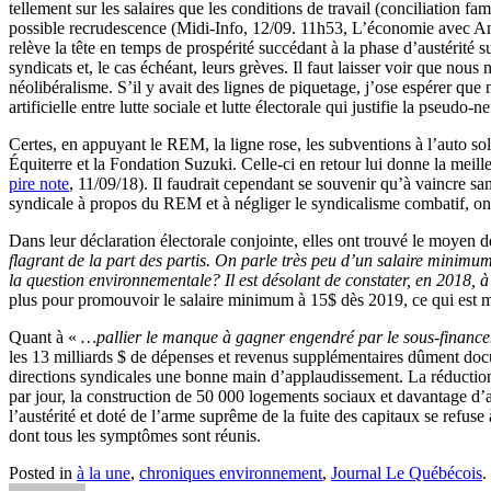
tellement sur les salaires que les conditions de travail (conciliation fa
possible recrudescence (Midi-Info, 12/09. 11h53, L’économie avec An
relève la tête en temps de prospérité succédant à la phase d’austérité
syndicats et, le cas échéant, leurs grèves. Il faut laisser voir que nous
néolibéralisme. S’il y avait des lignes de piquetage, j’ose espérer que 
artificielle entre lutte sociale et lutte électorale qui justifie la pseudo-n
Certes, en appuyant le REM, la ligne rose, les subventions à l’auto so
Équiterre et la Fondation Suzuki. Celle-ci en retour lui donne la meil
pire note
, 11/09/18). Il faudrait cependant se souvenir qu’à vaincre sa
syndicale à propos du REM et à négliger le syndicalisme combatif, on n
Dans leur déclaration électorale conjointe, elles ont trouvé le moyen 
flagrant de la part des partis. On parle très peu d’un salaire minimum
la question environnementale? Il est désolant de constater, en 2018, 
plus pour promouvoir le salaire minimum à 15$ dès 2019, ce qui est m
Quant à «
…pallier le manque à gagner engendré par le sous-financem
les 13 milliards $ de dépenses et revenus supplémentaires dûment docum
directions syndicales une bonne main d’applaudissement. La réduction d
par jour, la construction de 50 000 logements sociaux et davantage d’a
l’austérité et doté de l’arme suprême de la fuite des capitaux se refuse à
dont tous les symptômes sont réunis.
Posted in
à la une
,
chroniques environnement
,
Journal Le Québécois
.