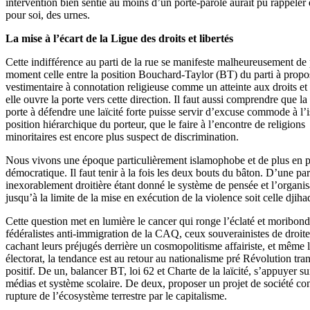
intervention bien sentie au moins d’un porte-parole aurait pu rappele
pour soi, des urnes.
La mise à l’écart de la Ligue des droits et libertés
Cette indifférence au parti de la rue se manifeste malheureusement de
moment celle entre la position Bouchard-Taylor (BT) du parti à propos d
vestimentaire à connotation religieuse comme un atteinte aux droits et 
elle ouvre la porte vers cette direction. Il faut aussi comprendre que 
porte à défendre une laïcité forte puisse servir d’excuse commode à l’is
position hiérarchique du porteur, que le faire à l’encontre de religions
minoritaires est encore plus suspect de discrimination.
Nous vivons une époque particulièrement islamophobe et de plus en plus 
démocratique. Il faut tenir à la fois les deux bouts du bâton. D’une part
inexorablement droitière étant donné le système de pensée et l’organisa
jusqu’à la limite de la mise en exécution de la violence soit celle djih
Cette question met en lumière le cancer qui ronge l’éclaté et moribond 
fédéralistes anti-immigration de la CAQ, ceux souverainistes de droit
cachant leurs préjugés derrière un cosmopolitisme affairiste, et mêm
électorat, la tendance est au retour au nationalisme pré Révolution tra
positif. De un, balancer BT, loi 62 et Charte de la laïcité, s’appuyer sur
médias et système scolaire. De deux, proposer un projet de société concre
rupture de l’écosystème terrestre par le capitalisme.