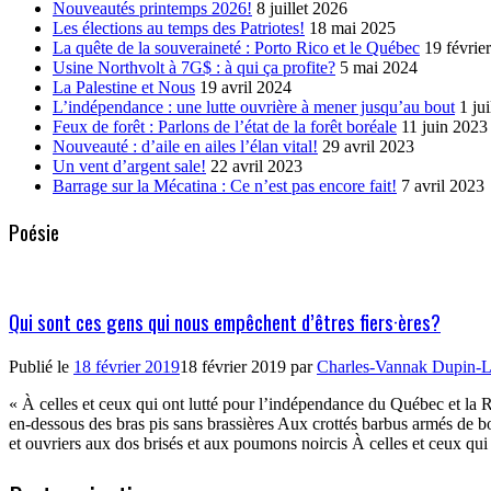
Nouveautés printemps 2026!
8 juillet 2026
Les élections au temps des Patriotes!
18 mai 2025
La quête de la souveraineté : Porto Rico et le Québec
19 févrie
Usine Northvolt à 7G$ : à qui ça profite?
5 mai 2024
La Palestine et Nous
19 avril 2024
L’indépendance : une lutte ouvrière à mener jusqu’au bout
1 ju
Feux de forêt : Parlons de l’état de la forêt boréale
11 juin 2023
Nouveauté : d’aile en ailes l’élan vital!
29 avril 2023
Un vent d’argent sale!
22 avril 2023
Barrage sur la Mécatina : Ce n’est pas encore fait!
7 avril 2023
Poésie
Qui sont ces gens qui nous empêchent d’êtres fiers·ères?
Publié le
18 février 2019
18 février 2019
par
Charles-Vannak Dupin-L
« À celles et ceux qui ont lutté pour l’indépendance du Québec et la 
en-dessous des bras pis sans brassières Aux crottés barbus armés de 
et ouvriers aux dos brisés et aux poumons noircis À celles et ceux qu