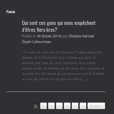
Poésie
Qui sont ces gens qui nous empêchent
d’êtres fiers·ères?
Charles-Vannak
Publié le
18 février 2019
par
Dupin-Létourneau
« À celles et ceux qui ont lutté pour l’indépendance du
Québec et la Révolution Aux crottées aux poils en-
dessous des bras pis sans brassières Aux crottés
barbus armés de bombes pis de pavés Aux ouvrières et
ouvriers aux dos brisés et aux poumons noircis À celles
et ceux qui luttent encore pour ce même […]
Post navigation
1
2
3
4
5
6
7
Suivant »