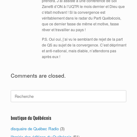
prendra. J’ai assisté à une conférence de Sol
Zanetti d’ON à l’UQTR le mois dernier et Dieu que
c’était motivant ! Si la convergence est
véritablement dans le radar du Parti Québécois,
que ce dernier fasse de même et motive, fasse
rêver et travailler au pays !
P.S. Oui oui, j’ai vu le semblant de rejet de la part
de QS au sujet de la convergence. C’est déprimant
et anti-national, mais diable, n’attendons pas
après eux !
Comments are closed.
Search
for:
boutique du Québécois
disquaire de Québec Radio
(3)
librairie des éditions du Québécois
(51)