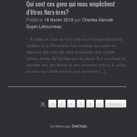
Qui sont ces gens qui nous empêchent
d’êtres fiers·ères?
Charles-Vannak
Publié le
18 février 2019
par
Dupin-Létourneau
« À celles et ceux qui ont lutté pour l’indépendance du
Québec et la Révolution Aux crottées aux poils en-
dessous des bras pis sans brassières Aux crottés
barbus armés de bombes pis de pavés Aux ouvrières et
ouvriers aux dos brisés et aux poumons noircis À celles
et ceux qui luttent encore pour ce même […]
Post navigation
1
2
3
4
5
6
7
Suivant »
Un thème par
SiteOrigin